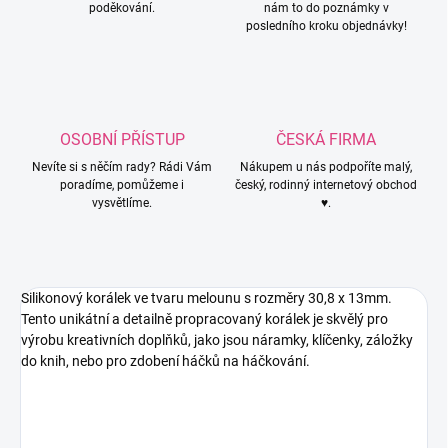
poděkování.
nám to do poznámky v
posledního kroku objednávky!
OSOBNÍ PŘÍSTUP
ČESKÁ FIRMA
Nevíte si s něčím rady? Rádi Vám
Nákupem u nás podpoříte malý,
poradíme, pomůžeme i
český, rodinný internetový obchod
vysvětlíme.
♥.
Silikonový korálek ve tvaru melounu s rozměry
30,8 x 13mm
.
Tento unikátní a detailně propracovaný korálek je skvělý pro
výrobu kreativních doplňků, jako jsou náramky, klíčenky, záložky
do knih, nebo pro zdobení háčků na háčkování.