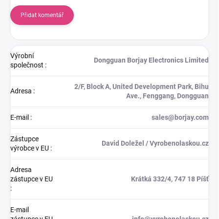
Přidat komentář
Výrobní
Dongguan Borjay Electronics Limited
společnost
:
2/F, Block A, United Development Park, Bihu
Adresa
:
Ave., Fenggang, Dongguan
E-mail
:
sales@borjay.com
Zástupce
David Doležel / Vyrobenolaskou.cz
výrobce v EU
:
Adresa
zástupce v EU
Krátká 332/4, 747 18 Píšť
:
E-mail