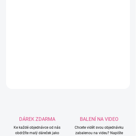
DORUČIT DO:
12.8.2026
MOŽNOSTI
DORUČENÍ
−
+
Přidat do košíku
Roztomilý silikonový korálek ve tvaru melounu.
DETAILNÍ INFORMACE
ZEPTAT SE
HLÍDAT
DÁREK ZDARMA
BALENÍ NA VIDEO
Ke každé objednávce od nás
Chcete vidět svou objednávku
obdržíte malý dáreček jako
zabalenou na videu? Napište