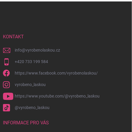
Z
á
p
a
t
í
KONTAKT
info
@
vyrobenolaskou.cz
+420 733 199 584
https://www.facebook.com/vyrobenolaskou/
vyrobeno_laskou
https://www.youtube.com/@vyrobeno_laskou
@vyrobeno_laskou
INFORMACE PRO VÁS