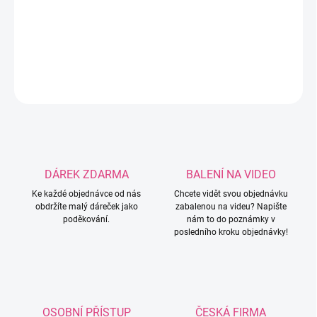
Silikonový korálek ve tvaru Darth Vadera.
DETAILNÍ INFORMACE
ZEPTAT SE
HLÍDAT
DÁREK ZDARMA
BALENÍ NA VIDEO
Ke každé objednávce od nás
Chcete vidět svou objednávku
obdržíte malý dáreček jako
zabalenou na videu? Napište
poděkování.
nám to do poznámky v
posledního kroku objednávky!
OSOBNÍ PŘÍSTUP
ČESKÁ FIRMA