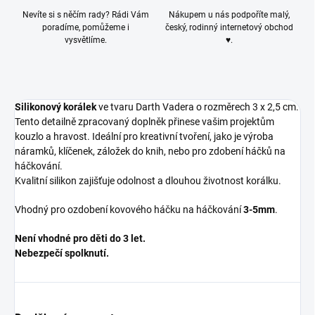
Nevíte si s něčím rady? Rádi Vám
Nákupem u nás podpoříte malý,
poradíme, pomůžeme i
český, rodinný internetový obchod
vysvětlíme.
♥.
Silikonový korálek
ve tvaru
Darth Vadera
o rozměrech 3 x 2,5 cm.
Tento detailně zpracovaný doplněk přinese vašim projektům
kouzlo a hravost. Ideální pro kreativní tvoření, jako je výroba
náramků, klíčenek, záložek do knih, nebo pro zdobení háčků na
háčkování.
Kvalitní silikon zajišťuje odolnost a dlouhou životnost korálku.
Vhodný pro ozdobení kovového háčku na háčkování
3-5mm
.
Není vhodné pro děti do 3 let.
Nebezpečí spolknutí.