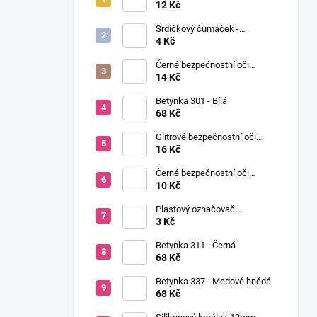
í
Ø12mm (pár)
12 Kč
p
Srdíčkový čumáček -
a
12x13mm
4 Kč
n
Černé bezpečnostní oči
e
Ø14mm (pár)
14 Kč
l
Betynka 301 - Bílá
68 Kč
Glitrové bezpečnostní oči
Ø10mm (Pár)
16 Kč
Černé bezpečnostní oči
Ø10mm (pár)
10 Kč
Plastový označovač
(markovátko)
3 Kč
Betynka 311 - Černá
68 Kč
Betynka 337 - Medově hnědá
68 Kč