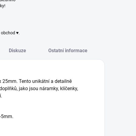
ky!
ý obchod ♥.
Diskuze
Ostatní informace
x 25
mm
. Tento unikátní a detailně
doplňků, jako jsou náramky, klíčenky,
.
3-5mm.