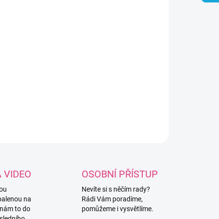
8.2026
NOSTI DORUČENÍ
−
+
Přidat do košíku
omilý silikonový korálek ve tvaru pejska Corgi.
ILNÍ INFORMACE
ZEPTAT SE
HLÍDAT
A VIDEO
OSOBNÍ PŘÍSTUP
vou
Nevíte si s něčím rady?
balenou na
Rádi Vám poradíme,
 nám to do
pomůžeme i vysvětlíme.
sledního