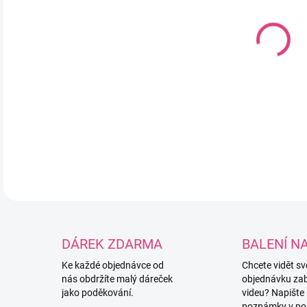
DO:
11.
MOŽ
Rozt
DETA
DÁREK ZDARMA
BALENÍ N
Ke každé objednávce od
Chcete vidět s
nás obdržíte malý dáreček
objednávku za
jako poděkování.
videu? Napište
poznámky v po