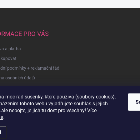
ORMACE PRO VÁS
a a platba
akupovat
dní podmínky + reklamační řád
na osobních údajů
kty
á moc rád sušenky, které používá (soubory cookies).
u
S
házením tohoto webu vyjadřujete souhlas s jejich
ale nebojte, je jich tu dost pro všechny! Více
de
.
í
razena.