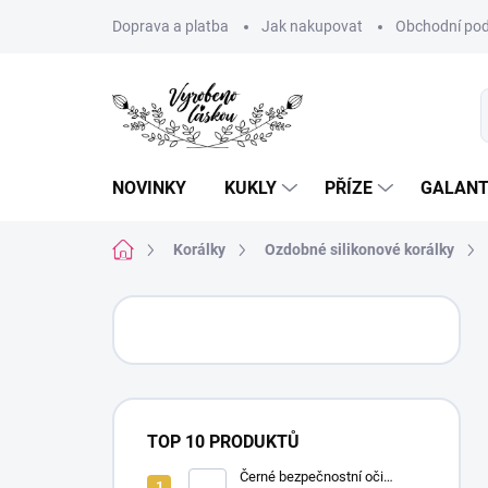
Přejít
Doprava a platba
Jak nakupovat
Obchodní pod
na
obsah
NOVINKY
KUKLY
PŘÍZE
GALANT
Domů
Korálky
Ozdobné silikonové korálky
P
o
s
t
r
a
TOP 10 PRODUKTŮ
n
n
Černé bezpečnostní oči