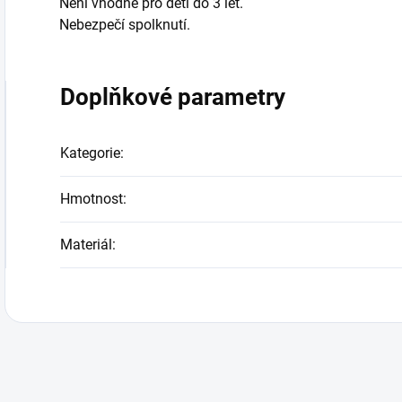
Není vhodné pro děti do 3 let.
Nebezpečí spolknutí.
Doplňkové parametry
Kategorie
:
Hmotnost
:
Materiál
: