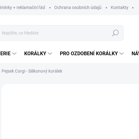
mínky + reklamační řád
Ochrana osobních údajů
Kontakty
Hledat
ERIE
KORÁLKY
PRO OZDOBENÍ KORÁLKY
NÁ
Pejsek Corgi - Silikonový korálek
Neohodnoceno
Podrobnosti hodnocení
ZNAČKA:
BORJAY
33
27,
Měr
33 K
cena
SK
MŮŽ