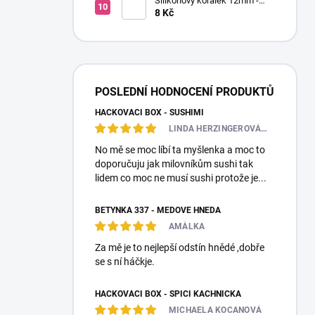
Silikonový korálek 12mm -
Kulatý
8 Kč
POSLEDNÍ HODNOCENÍ PRODUKTŮ
HÁČKOVACÍ BOX - SUSHIMI
LINDA HERZINGEROVÁ❤️🎀💋
No mě se moc líbí ta myšlenka a moc to
doporučuju jak milovníkům sushi tak
lidem co moc ne musí sushi protože je...
BETYNKA 337 - MEDOVĚ HNĚDÁ
AMÁLKA
Za mě je to nejlepší odstín hnědé ,dobře
se s ní háčkje.
HÁČKOVACÍ BOX - SPÍCÍ KACHNIČKA
MICHAELA KOCANOVÁ