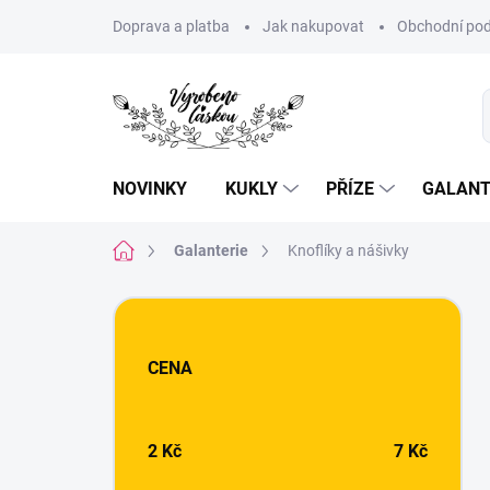
Přejít
Doprava a platba
Jak nakupovat
Obchodní pod
na
obsah
NOVINKY
KUKLY
PŘÍZE
GALANT
Domů
Galanterie
Knoflíky a nášivky
P
o
s
CENA
t
r
a
n
2
Kč
7
Kč
n