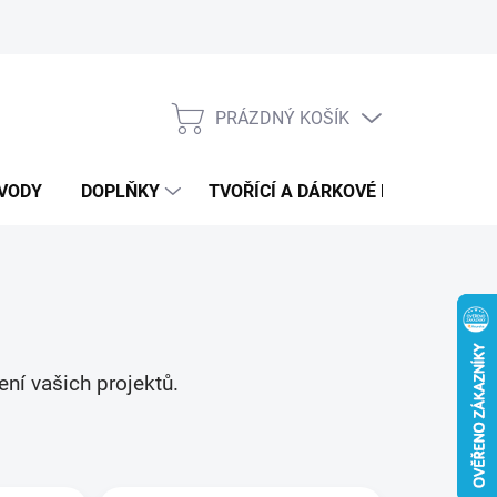
PRÁZDNÝ KOŠÍK
NÁKUPNÍ
KOŠÍK
VODY
DOPLŇKY
TVOŘÍCÍ A DÁRKOVÉ BOXY
DÁ
ení vašich projektů.