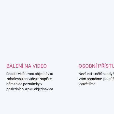
r
v
k
y
v
ý
p
i
s
u
BALENÍ NA VIDEO
OSOBNÍ PŘÍST
Chcete vidět svou objednávku
Nevíte si s něčím rady
zabalenou na videu? Napište
Vám poradíme, pomůž
nám to do poznámky v
vysvětlíme.
posledního kroku objednávky!