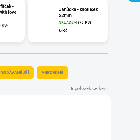
líček -
Jahůdka - knoflíček
ith love
22mm
SKLADEM
(73 KS)
0 KS)
6 Kč
RODÁVANĚJŠÍ
ABECEDNĚ
6
položek celkem
189/ZEL
DK18MMVLOCKA