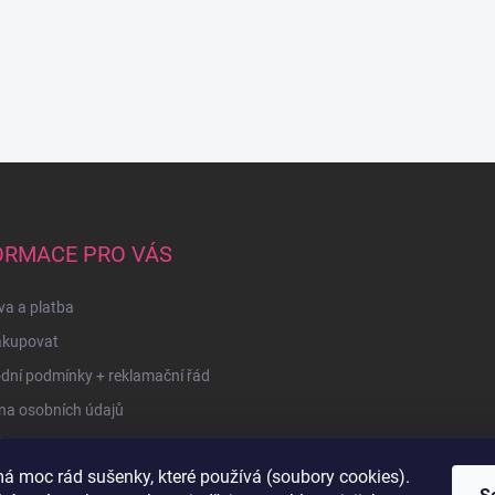
ORMACE PRO VÁS
a a platba
akupovat
dní podmínky + reklamační řád
na osobních údajů
kty
á moc rád sušenky, které používá (soubory cookies).
u