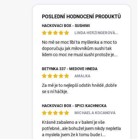
POSLEDNÍ HODNOCENÍ PRODUKTŮ
HÁČKOVACÍ BOX - SUSHIMI
LINDA HERZINGEROVÁ❤️🎀💋
No mě se moc líbí ta myšlenka a moc to
doporučuju jak milovníkům sushi tak
lidem co moc ne musí sushi protože je...
BETYNKA 337 - MEDOVĚ HNĚDÁ
AMÁLKA
Za mě je to nejlepší odstín hnědé ,dobře
se s ní háčkje.
HÁČKOVACÍ BOX - SPÍCÍ KACHNIČKA
MICHAELA KOCANOVÁ
Krásně zabaleno a v balení je vše
potřebné…ale bohužel jsem nikdy nepletla
a myslela jsem že k tomu bude i...