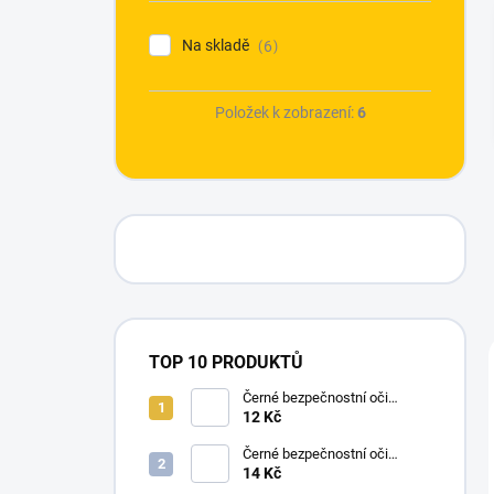
í
p
Na skladě
6
a
n
e
Položek k zobrazení:
6
l
TOP 10 PRODUKTŮ
Černé bezpečnostní oči
Ø12mm (pár)
12 Kč
Černé bezpečnostní oči
Ø14mm (pár)
14 Kč