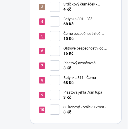
Srdíčkový čumáček -
12x13mm
4 Kč
Betynka 301 - Bílá
68 Kč
Černé bezpečnostní oči
Ø10mm (pár)
10 Kč
Glitrové bezpečnostní oči
Ø10mm (Pár)
16 Kč
Plastový označovač
(markovátko)
3 Kč
Betynka 311 - Černá
68 Kč
Plastová jehla 7cm tupá
3 Kč
Silikonový korálek 12mm -
Kulatý
8 Kč