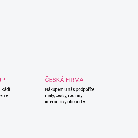
UP
ČESKÁ FIRMA
? Rádi
Nákupem u nás podpoříte
eme i
malý, český, rodinný
internetový obchod ♥.