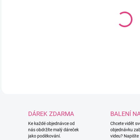
12.
MOŽ
Čer
háčk
DETA
DÁREK ZDARMA
BALENÍ N
Ke každé objednávce od
Chcete vidět s
nás obdržíte malý dáreček
objednávku za
jako poděkování.
videu? Napište