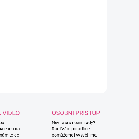
8.2026
NOSTI DORUČENÍ
−
+
Přidat do košíku
ný
srdíčkový čumáček
pro Vaše roztomilé
ované, či jinak vyrobené plyšáčky.
ILNÍ INFORMACE
ZEPTAT SE
HLÍDAT
A VIDEO
OSOBNÍ PŘÍSTUP
vou
Nevíte si s něčím rady?
balenou na
Rádi Vám poradíme,
 nám to do
pomůžeme i vysvětlíme.