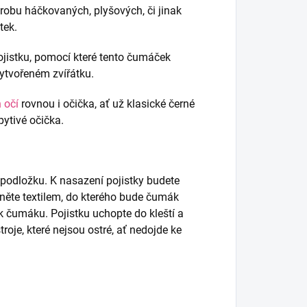
robu háčkovaných, plyšových, či jinak
tek.
ojistku, pomocí které tento čumáček
ytvořeném zvířátku.
 očí
rovnou i očička, ať už klasické černé
pytivé očička.
podložku. K nasazení pojistky budete
hněte textilem, do kterého bude čumák
k čumáku. Pojistku uchopte do kleští a
roje, které nejsou ostré, ať nedojde ke