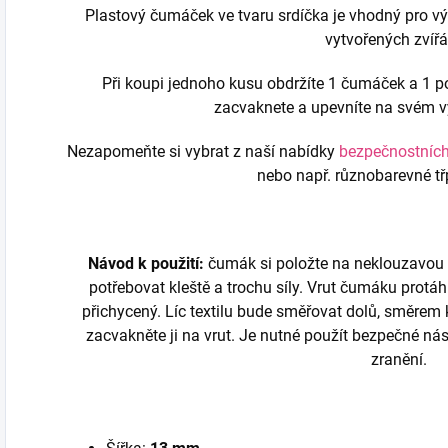
Plastový čumáček ve tvaru srdíčka je vhodný pro vý
vytvořených zvířá
Při koupi jednoho kusu obdržíte 1 čumáček a 1 p
zacvaknete a upevníte na svém v
Nezapomeňte si vybrat z naší nabídky
bezpečnostních
nebo např. různobarevné tř
Návod k použití:
čumák si položte na neklouzavou 
potřebovat kleště a trochu síly. Vrut čumáku protá
přichycený. Líc textilu bude směřovat dolů, směrem 
zacvakněte ji na vrut. Je nutné použít bezpečné nást
zranění.