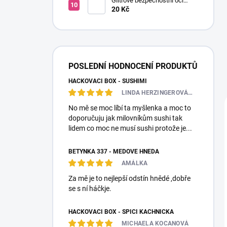
Glitrové bezpečnostní oči
Ø14mm (Pár)
20 Kč
POSLEDNÍ HODNOCENÍ PRODUKTŮ
HÁČKOVACÍ BOX - SUSHIMI
LINDA HERZINGEROVÁ❤️🎀💋
No mě se moc líbí ta myšlenka a moc to
doporučuju jak milovníkům sushi tak
lidem co moc ne musí sushi protože je...
BETYNKA 337 - MEDOVĚ HNĚDÁ
AMÁLKA
Za mě je to nejlepší odstín hnědé ,dobře
se s ní háčkje.
HÁČKOVACÍ BOX - SPÍCÍ KACHNIČKA
MICHAELA KOCANOVÁ