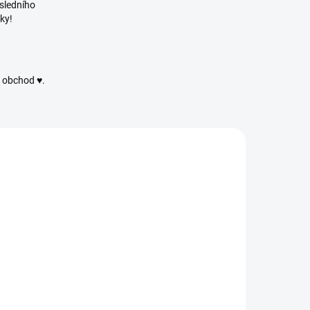
sledního
ky!
ý obchod ♥.
726
724
SKLADEM
SKLADEM
(310 PÁRŮ)
(337 PÁRŮ)
Černé
Černé
bezpečnostní
ezpečnostní
oči Ø6mm
oči Ø12mm