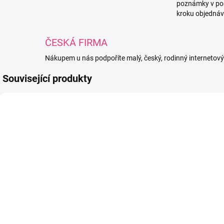
poznámky v po
kroku objednáv
ČESKÁ FIRMA
Nákupem u nás podpoříte malý, český, rodinný internetov
Související produkty
725
971
SKLADEM
SKLADEM
(125 PÁRŮ)
(104 PÁRŮ)
Černé
Černé
bezpečnostní
bezpečnostní
b
oči Ø10mm
oči Ø18mm