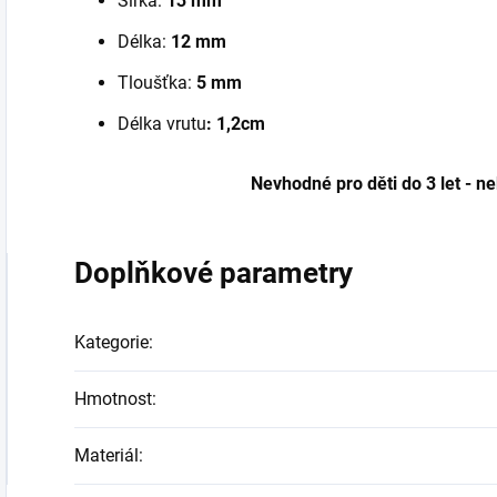
Šířka:
13 mm
Délka:
12 mm
Tloušťka:
5 mm
Délka vrutu
: 1,2cm
Nevhodné pro děti do 3 let - n
Doplňkové parametry
Kategorie
:
Hmotnost
:
Materiál
: