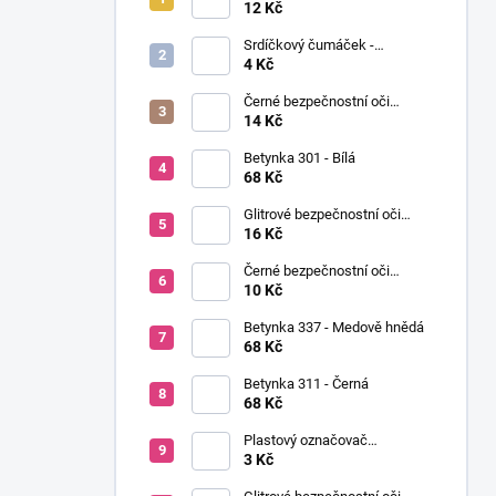
í
Ø12mm (pár)
12 Kč
p
Srdíčkový čumáček -
a
12x13mm
4 Kč
n
Černé bezpečnostní oči
e
Ø14mm (pár)
14 Kč
l
Betynka 301 - Bílá
68 Kč
Glitrové bezpečnostní oči
Ø10mm (Pár)
16 Kč
Černé bezpečnostní oči
Ø10mm (pár)
10 Kč
Betynka 337 - Medově hnědá
68 Kč
Betynka 311 - Černá
68 Kč
Plastový označovač
(markovátko)
3 Kč