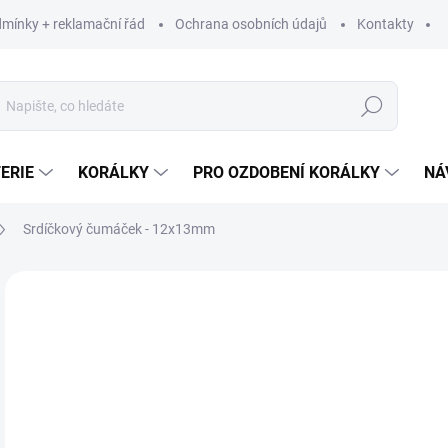
mínky + reklamační řád
Ochrana osobních údajů
Kontakty
Hledat
ERIE
KORÁLKY
PRO OZDOBENÍ KORÁLKY
NÁ
Srdíčkový čumáček - 12x13mm
Neohodnoceno
Podrobnosti hodnocení
ZNAČKA:
STOKLA
4 
3,3
Měr
SK
cena
MŮŽ
DO: