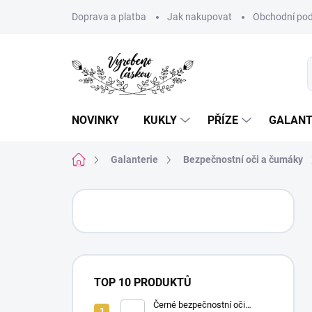
Přejít
Doprava a platba
Jak nakupovat
Obchodní pod
na
obsah
NOVINKY
KUKLY
PŘÍZE
GALANT
Domů
Galanterie
Bezpečnostní oči a čumáky
P
o
s
t
r
a
TOP 10 PRODUKTŮ
n
n
Černé bezpečnostní oči