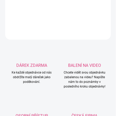
Roztomilé plastové korálky ve tvaru klubíčka a vlny.
DETAILNÍ INFORMACE
ZEPTAT SE
HLÍDAT
DÁREK ZDARMA
BALENÍ NA VIDEO
Ke každé objednávce od nás
Chcete vidět svou objednávku
obdržíte malý dáreček jako
zabalenou na videu? Napište
poděkování.
nám to do poznámky v
posledního kroku objednávky!
OSOBNÍ PŘÍSTUP
ČESKÁ FIRMA