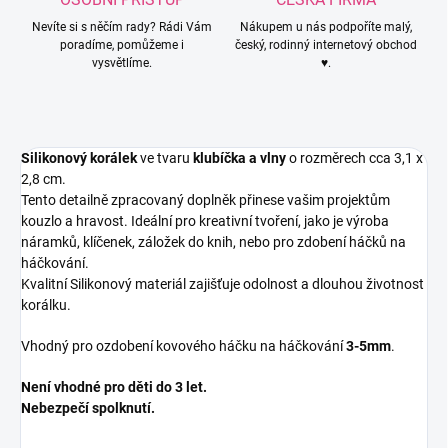
Nevíte si s něčím rady? Rádi Vám
Nákupem u nás podpoříte malý,
poradíme, pomůžeme i
český, rodinný internetový obchod
vysvětlíme.
♥.
Silikonový korálek
ve tvaru
klubíčka a vlny
o rozměrech cca 3,1 x
2,8 cm.
Tento detailně zpracovaný doplněk přinese vašim projektům
kouzlo a hravost. Ideální pro kreativní tvoření, jako je výroba
náramků, klíčenek, záložek do knih, nebo pro zdobení háčků na
háčkování.
Kvalitní Silikonový materiál zajišťuje odolnost a dlouhou životnost
korálku.
Vhodný pro ozdobení kovového háčku na háčkování
3-5mm
.
Není vhodné pro děti do 3 let.
Nebezpečí spolknutí.