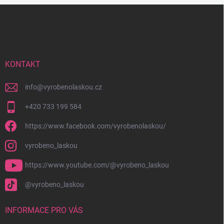
Z
á
p
a
t
í
KONTAKT
info
@
vyrobenolaskou.cz
+420 733 199 584
https://www.facebook.com/vyrobenolaskou/
vyrobeno_laskou
https://www.youtube.com/@vyrobeno_laskou
@vyrobeno_laskou
INFORMACE PRO VÁS