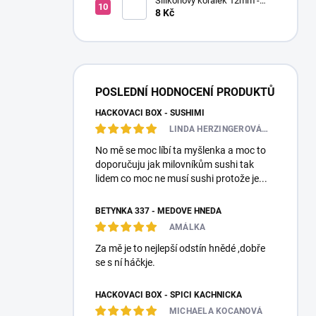
Silikonový korálek 12mm -
Kulatý
8 Kč
POSLEDNÍ HODNOCENÍ PRODUKTŮ
HÁČKOVACÍ BOX - SUSHIMI
LINDA HERZINGEROVÁ❤️🎀💋
No mě se moc líbí ta myšlenka a moc to
doporučuju jak milovníkům sushi tak
lidem co moc ne musí sushi protože je...
BETYNKA 337 - MEDOVĚ HNĚDÁ
AMÁLKA
Za mě je to nejlepší odstín hnědé ,dobře
se s ní háčkje.
HÁČKOVACÍ BOX - SPÍCÍ KACHNIČKA
MICHAELA KOCANOVÁ