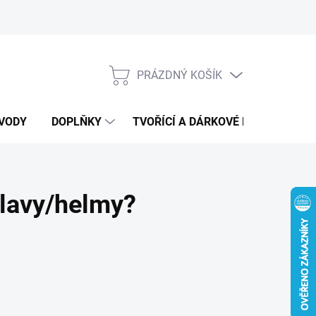
PRÁZDNÝ KOŠÍK
NÁKUPNÍ
KOŠÍK
VODY
DOPLŇKY
TVOŘÍCÍ A DÁRKOVÉ BOXY
DÁ
hlavy/helmy?