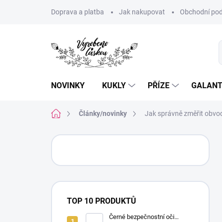
Přejít
Doprava a platba
Jak nakupovat
Obchodní pod
na
obsah
NOVINKY
KUKLY
PŘÍZE
GALANT
Domů
Články/novinky
Jak správně změřit obvo
P
o
s
t
r
a
TOP 10 PRODUKTŮ
n
n
Černé bezpečnostní oči