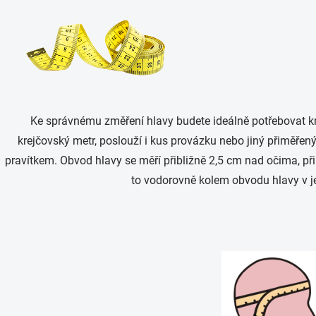
Ke správnému změření hlavy budete ideálně potřebovat kr
krejčovský metr, poslouží i kus provázku nebo jiný přiměřen
pravítkem. Obvod hlavy se měří přibližně 2,5 cm nad očima, př
to vodorovně kolem obvodu hlavy v je