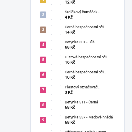
í
Ø12mm (pár)
12 Kč
p
Srdíčkový čumáček -
a
12x13mm
4 Kč
n
Černé bezpečnostní oči
e
Ø14mm (pár)
14 Kč
l
Betynka 301 - Bílá
68 Kč
Glitrové bezpečnostní oči
Ø10mm (Pár)
16 Kč
Černé bezpečnostní oči
Ø10mm (pár)
10 Kč
Plastový označovač
(markovátko)
3 Kč
Betynka 311 - Černá
68 Kč
Betynka 337 - Medově hnědá
68 Kč