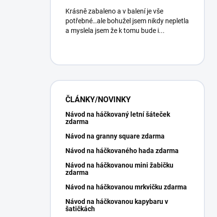
Krásně zabaleno a v balení je vše
potřebné…ale bohužel jsem nikdy nepletla
a myslela jsem že k tomu bude i...
ČLÁNKY/NOVINKY
Návod na háčkovaný letní šáteček
zdarma
Návod na granny square zdarma
Návod na háčkovaného hada zdarma
Návod na háčkovanou mini žabičku
zdarma
Návod na háčkovanou mrkvičku zdarma
Návod na háčkovanou kapybaru v
šatičkách