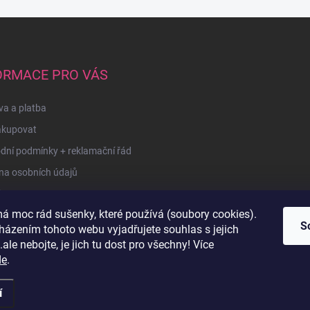
ORMACE PRO VÁS
a a platba
akupovat
dní podmínky + reklamační řád
na osobních údajů
kty
á moc rád sušenky, které používá (soubory cookies).
u
S
házením tohoto webu vyjadřujete souhlas s jejich
ale nebojte, je jich tu dost pro všechny! Více
de
.
í
razena.