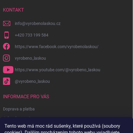
t
í
KONTAKT
info
@
vyrobenolaskou.cz
+420 733 199 584
https://www.facebook.com/vyrobenolaskou/
vyrobeno_laskou
https://www.youtube.com/@vyrobeno_laskou
@vyrobeno_laskou
INFORMACE PRO VÁS
Doprava a platba
Jak nakupovat
Tento web má moc rád sušenky, které používá (soubory
Obchodní podmínky + reklamační řád
cookies). Dalším procházením tohoto webu vyjadřujete