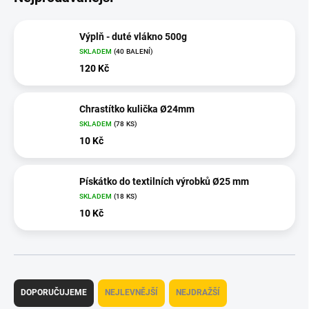
Výplň - duté vlákno 500g
SKLADEM
(40 BALENÍ)
120 Kč
Chrastítko kulička Ø24mm
SKLADEM
(78 KS)
10 Kč
Pískátko do textilních výrobků Ø25 mm
SKLADEM
(18 KS)
10 Kč
Ř
a
DOPORUČUJEME
NEJLEVNĚJŠÍ
NEJDRAŽŠÍ
z