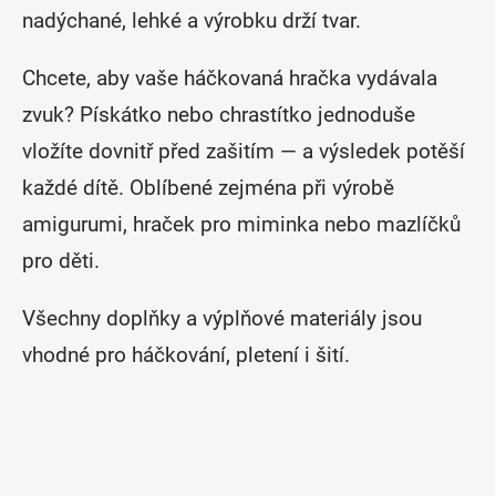
r
nadýchané, lehké a výrobku drží tvar.
v
k
y
Chcete, aby vaše háčkovaná hračka vydávala
v
zvuk? Pískátko nebo chrastítko jednoduše
ý
p
vložíte dovnitř před zašitím — a výsledek potěší
i
s
každé dítě. Oblíbené zejména při výrobě
u
amigurumi, hraček pro miminka nebo mazlíčků
pro děti.
Všechny doplňky a výplňové materiály jsou
vhodné pro háčkování, pletení i šití.