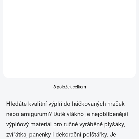
(18 KS)
Pískátko do textilních výrobků Ø25 mm
10 Kč
8,26 Kč bez DPH
Do košíku
Měrná
10 Kč / 1 ks
cena:
Pískátko pro vkládání do vlastnoručně vyrobených hraček a dekorací.
Vydává výrazný pískavý zvuk. Průměr 25 mm, tloušťka 18 mm.
3
položek celkem
O
v
l
Hledáte kvalitní výplň do háčkovaných hraček
á
d
nebo amigurumi? Duté vlákno je nejoblíbenější
a
výplňový materiál pro ručně vyráběné plyšáky,
c
í
zvířátka, panenky i dekorační polštářky. Je
p