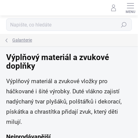
Přejít
na
obsah
Hledat
Galanterie
Výplňový materiál a zvukové
doplňky
Výplňový materiál a zvukové vložky pro
háčkované i šité výrobky. Duté vlákno zajistí
nadýchaný tvar plyšáků, polštářků i dekorací,
pískátka a chrastítka přidají zvuk, který děti
milují.
Nejprodávanější