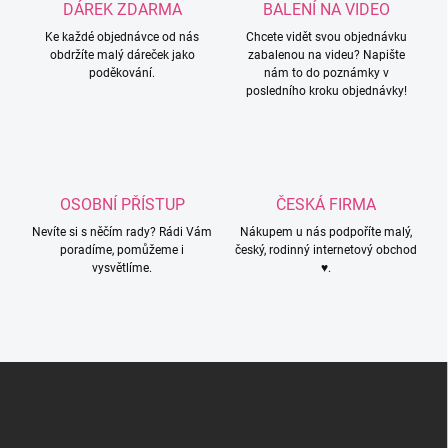
DÁREK ZDARMA
BALENÍ NA VIDEO
Ke každé objednávce od nás
Chcete vidět svou objednávku
obdržíte malý dáreček jako
zabalenou na videu? Napište
poděkování.
nám to do poznámky v
posledního kroku objednávky!
OSOBNÍ PŘÍSTUP
ČESKÁ FIRMA
Nevíte si s něčím rady? Rádi Vám
Nákupem u nás podpoříte malý,
poradíme, pomůžeme i
český, rodinný internetový obchod
vysvětlíme.
♥.
Z
á
p
a