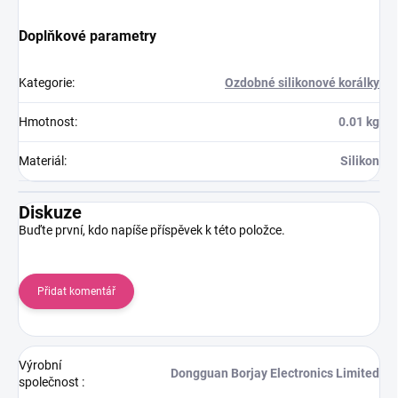
Doplňkové parametry
Kategorie
:
Ozdobné silikonové korálky
Hmotnost
:
0.01 kg
Materiál
:
Silikon
Diskuze
Buďte první, kdo napíše příspěvek k této položce.
Přidat komentář
Výrobní
Dongguan Borjay Electronics Limited
společnost
: