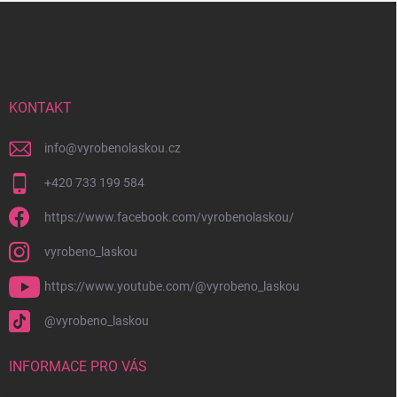
Z
á
p
a
t
í
KONTAKT
info
@
vyrobenolaskou.cz
+420 733 199 584
https://www.facebook.com/vyrobenolaskou/
vyrobeno_laskou
https://www.youtube.com/@vyrobeno_laskou
@vyrobeno_laskou
INFORMACE PRO VÁS