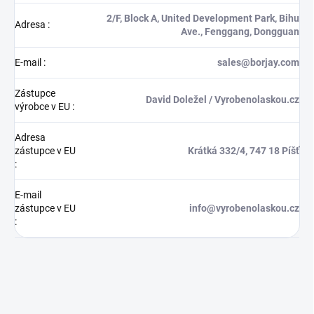
2/F, Block A, United Development Park, Bihu
Adresa
:
Ave., Fenggang, Dongguan
E-mail
:
sales@borjay.com
Zástupce
David Doležel / Vyrobenolaskou.cz
výrobce v EU
:
Adresa
zástupce v EU
Krátká 332/4, 747 18 Píšť
:
E-mail
zástupce v EU
info@vyrobenolaskou.cz
: