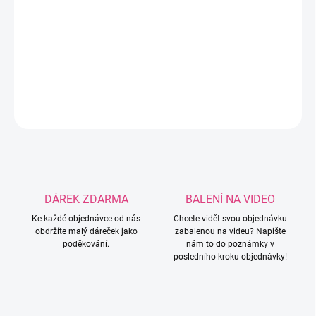
−
+
Přidat do košíku
Roztomilý silikonový korálek ve tvaru žirafy.
DETAILNÍ INFORMACE
ZEPTAT SE
HLÍDAT
DÁREK ZDARMA
BALENÍ NA VIDEO
Ke každé objednávce od nás
Chcete vidět svou objednávku
obdržíte malý dáreček jako
zabalenou na videu? Napište
poděkování.
nám to do poznámky v
posledního kroku objednávky!