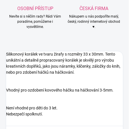
OSOBNÍ PŘÍSTUP
ČESKÁ FIRMA
Nevíte si s něčím rady? Rádi Vám
Nákupem u nás podpoříte malý,
poradíme, pomůžeme i
český, rodinný internetový obchod
vysvětlíme.
♥.
Silikonový korálek ve tvaru žirafy s rozměry
33 x 30
mm
. Tento
unikátní a detailně propracovaný korálek je skvělý pro výrobu
kreativních doplňků, jako jsou náramky, klíčenky, záložky do knih,
nebo pro zdobení háčků na háčkování.
Vhodný pro ozdobení kovového háčku na háčkování 3-5mm.
Není vhodné pro děti do 3 let.
Nebezpečí spolknutí.