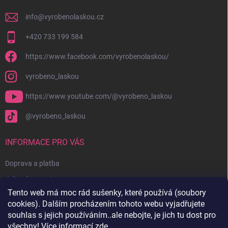
info
@
vyrobenolaskou.cz
+420 733 199 584
https://www.facebook.com/vyrobenolaskou/
vyrobeno_laskou
https://www.youtube.com/@vyrobeno_laskou
@vyrobeno_laskou
INFORMACE PRO VÁS
Doprava a platba
Jak nakupovat
Tento web má moc rád sušenky, které používá (soubory
Obchodní podmínky + reklamační řád
cookies). Dalším procházením tohoto webu vyjadřujete
Ochrana osobních údajů
souhlas s jejich používáním..ale nebojte, je jich tu dost pro
všechny! Více informací
zde
.
Kontakty