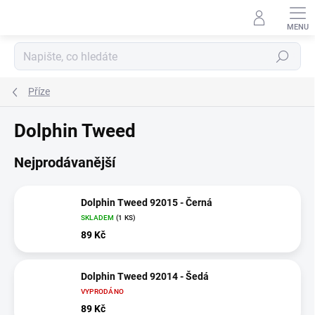
Přejít
na
obsah
Hledat
Příze
Dolphin Tweed
Nejprodávanější
Dolphin Tweed 92015 - Černá
SKLADEM
(1 KS)
89 Kč
Dolphin Tweed 92014 - Šedá
VYPRODÁNO
89 Kč