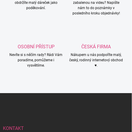
obdržíte malý dáreček jako
zabalenou na videu? Napište
r
poděkování.
nám to do poznámky v
v
posledního kroku objednávky!
k
y
v
ý
p
i
OSOBNÍ PŘÍSTUP
ČESKÁ FIRMA
s
u
Nevíte si s něčím rady? Rádi Vám
Nákupem u nás podpoříte malý,
poradíme, pomůžeme i
český, rodinný internetový obchod
vysvětlíme.
♥.
Z
á
p
a
t
í
KONTAKT