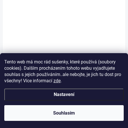
BETYNKA323
Tento web má moc rád sušenky, které používá (soubory
cookies). Dalším procházením tohoto webu vyjadřujete
souhlas s jejich používáním..ale nebojte, je jich tu dost pro
všechny! Více informací
zde
.
Nastavení
SKLADEM
Souhlasím
(9 KS)
Betynka 323 - Lososová