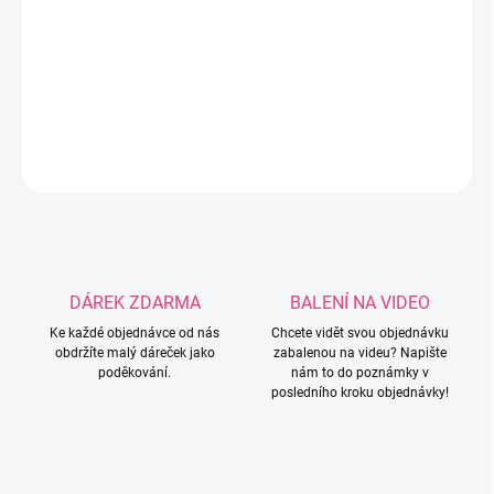
−
+
Přidat do košíku
Silikonový korálek ve tvaru kačenky se srdíčky.
DETAILNÍ INFORMACE
ZEPTAT SE
HLÍDAT
DÁREK ZDARMA
BALENÍ NA VIDEO
Ke každé objednávce od nás
Chcete vidět svou objednávku
obdržíte malý dáreček jako
zabalenou na videu? Napište
poděkování.
nám to do poznámky v
posledního kroku objednávky!