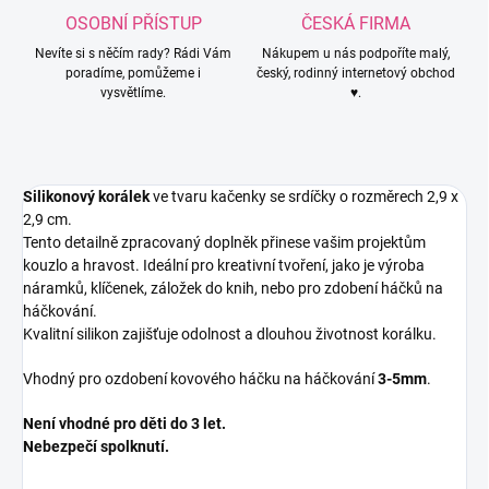
OSOBNÍ PŘÍSTUP
ČESKÁ FIRMA
Nevíte si s něčím rady? Rádi Vám
Nákupem u nás podpoříte malý,
poradíme, pomůžeme i
český, rodinný internetový obchod
vysvětlíme.
♥.
Silikonový korálek
ve tvaru kačenky se srdíčky o rozměrech 2,9 x
2,9 cm.
Tento detailně zpracovaný doplněk přinese vašim projektům
kouzlo a hravost. Ideální pro kreativní tvoření, jako je výroba
náramků, klíčenek, záložek do knih, nebo pro zdobení háčků na
háčkování.
Kvalitní silikon zajišťuje odolnost a dlouhou životnost korálku.
Vhodný pro ozdobení kovového háčku na háčkování
3-5mm
.
Není vhodné pro děti do 3 let.
Nebezpečí spolknutí.