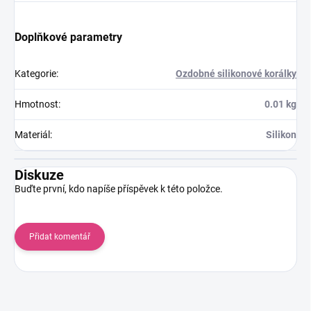
Doplňkové parametry
Kategorie
:
Ozdobné silikonové korálky
Hmotnost
:
0.01 kg
Materiál
:
Silikon
Diskuze
Buďte první, kdo napíše příspěvek k této položce.
Přidat komentář