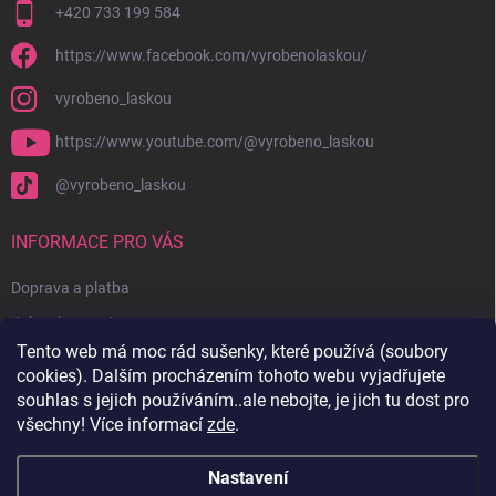
+420 733 199 584
https://www.facebook.com/vyrobenolaskou/
vyrobeno_laskou
https://www.youtube.com/@vyrobeno_laskou
@vyrobeno_laskou
INFORMACE PRO VÁS
Doprava a platba
Jak nakupovat
Tento web má moc rád sušenky, které používá (soubory
Obchodní podmínky + reklamační řád
cookies). Dalším procházením tohoto webu vyjadřujete
Ochrana osobních údajů
souhlas s jejich používáním..ale nebojte, je jich tu dost pro
všechny! Více informací
zde
.
Kontakty
Nastavení