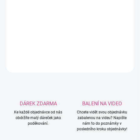
−
+
Přidat do košíku
Silikonový korálek s nápisem "I crochet, so i don't choke people,
save a life, send yarn".
DETAILNÍ INFORMACE
ZEPTAT SE
HLÍDAT
DÁREK ZDARMA
BALENÍ NA VIDEO
Ke každé objednávce od nás
Chcete vidět svou objednávku
obdržíte malý dáreček jako
zabalenou na videu? Napište
poděkování.
nám to do poznámky v
posledního kroku objednávky!