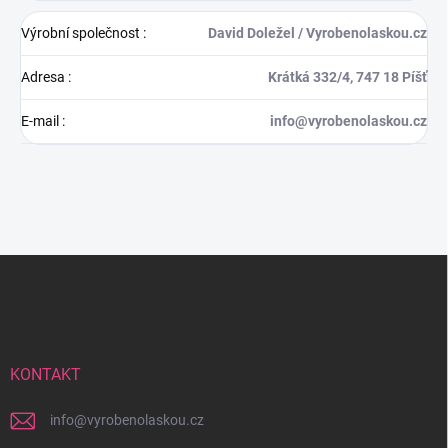
Výrobní společnost
:
David Doležel / Vyrobenolaskou.cz
Adresa
:
Krátká 332/4, 747 18 Píšť
E-mail
:
info@vyrobenolaskou.cz
Z
á
p
a
t
í
KONTAKT
info
@
vyrobenolaskou.cz