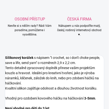
OSOBNÍ PŘÍSTUP
ČESKÁ FIRMA
Nevíte si s něčím rady? Rádi Vám
Nákupem u nás podpoříte malý,
poradíme, pomůžeme i
český, rodinný internetový obchod
vysvětlíme.
♥.
Silikonový korálek
s nápisem "I crochet, so i don't choke people,
save a life, send yarn" o rozměrech 2,9 x 2,2 cm.
Tento detailně zpracovaný doplněk přinese vašim projektům
kouzlo a hravost. Ideální pro kreativní tvoření, jako je výroba
náramků, klíčenek, záložek do knih, nebo pro zdobení háčků na
háčkování.
Kvalitní silikon zajišťuje odolnost a dlouhou životnost korálku.
Vhodný pro ozdobení kovového háčku na háčkování
3-5mm
.
Není vhodné pro děti do 3 let.