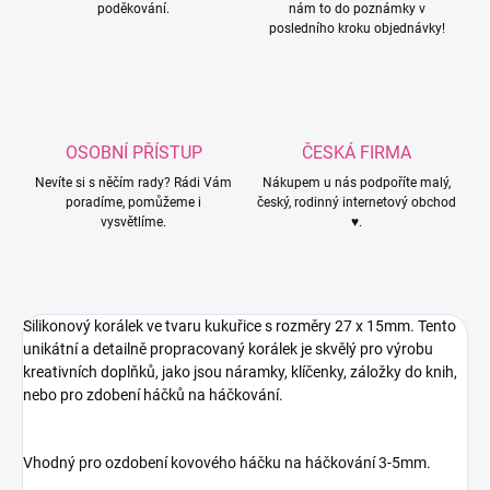
poděkování.
nám to do poznámky v
posledního kroku objednávky!
OSOBNÍ PŘÍSTUP
ČESKÁ FIRMA
Nevíte si s něčím rady? Rádi Vám
Nákupem u nás podpoříte malý,
poradíme, pomůžeme i
český, rodinný internetový obchod
vysvětlíme.
♥.
Silikonový korálek ve tvaru kukuřice s rozměry
27 x 15mm
. Tento
unikátní a detailně propracovaný korálek je skvělý pro výrobu
kreativních doplňků, jako jsou náramky, klíčenky, záložky do knih,
nebo pro zdobení háčků na háčkování.
Vhodný pro ozdobení kovového háčku na háčkování 3-5mm.