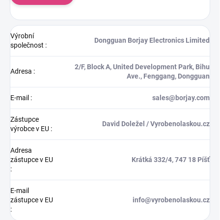
Výrobní
Dongguan Borjay Electronics Limited
společnost
:
2/F, Block A, United Development Park, Bihu
Adresa
:
Ave., Fenggang, Dongguan
E-mail
:
sales@borjay.com
Zástupce
David Doležel / Vyrobenolaskou.cz
výrobce v EU
:
Adresa
zástupce v EU
Krátká 332/4, 747 18 Píšť
:
E-mail
zástupce v EU
info@vyrobenolaskou.cz
: