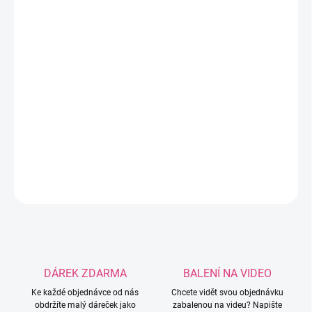
DORUČIT DO:
12.8.2026
MOŽNOSTI
DORUČENÍ
−
+
Přidat do košíku
Roztomilý silikonový korálek ve tvaru kukuřice.
DETAILNÍ INFORMACE
ZEPTAT SE
HLÍDAT
DÁREK ZDARMA
BALENÍ NA VIDEO
Ke každé objednávce od nás
Chcete vidět svou objednávku
obdržíte malý dáreček jako
zabalenou na videu? Napište