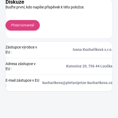
Diskuze
Buďte první, kdo napíše příspěvek k této položce.
Přidat komentář
Zástupce výrobce v
Ivana Kuchaříková s.r.o.
EU
:
Adresa zástupce v
Kunovice 20, 756 44 Loučka
EU
:
E-mail zástupce v EU
kucharikova@pletaciprize-kucharikova.cz
: