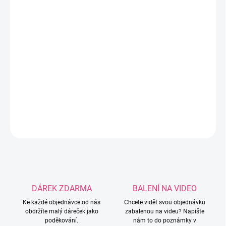
−
+
Přidat do košíku
Betynka je velmi hebká a hřejivá žinylková příze,
která je vyrobená ze 100% polyesteru a je
vhodná na háčkování či pletení hraček, oblečení,
doplňků, dětských čepiček..
DETAILNÍ INFORMACE
ZEPTAT SE
HLÍDAT
DÁREK ZDARMA
BALENÍ NA VIDEO
Ke každé objednávce od nás
Chcete vidět svou objednávku
obdržíte malý dáreček jako
zabalenou na videu? Napište
poděkování.
nám to do poznámky v