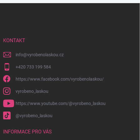
Z
á
p
a
t
í
KONTAKT
info
@
vyrobenolaskou.cz
+420 733 199 584
https://www.facebook.com/vyrobenolaskou/
vyrobeno_laskou
https://www.youtube.com/@vyrobeno_laskou
@vyrobeno_laskou
INFORMACE PRO VÁS