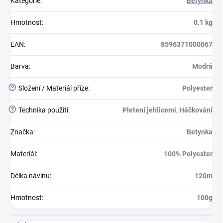
Kategorie
:
Betynka
Hmotnost
:
0.1 kg
EAN
:
8596371000067
Barva
:
Modrá
?
Složení / Materiál příze
:
Polyester
?
Technika použití
:
Pletení jehlicemi, Háčkování
Značka
:
Betynka
Materiál
:
100% Polyester
Délka návinu
:
120m
Hmotnost
:
100g