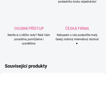
posledního kroku objednávky!
OSOBNÍ PŘÍSTUP
ČESKÁ FIRMA
Nevíte si s něčím rady? Rádi Vám
Nákupem u nás podpoříte malý,
poradíme, pomůžeme i
český, rodinný internetový obchod
vysvětlíme.
♥.
Související produkty
4277
3397/BIL