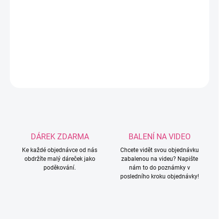
−
+
Přidat do košíku
Roztomilý silikonový korálek svetru v různých barvičkách.
DETAILNÍ INFORMACE
ZEPTAT SE
HLÍDAT
DÁREK ZDARMA
BALENÍ NA VIDEO
Ke každé objednávce od nás
Chcete vidět svou objednávku
obdržíte malý dáreček jako
zabalenou na videu? Napište
poděkování.
nám to do poznámky v
posledního kroku objednávky!