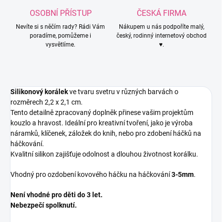
OSOBNÍ PŘÍSTUP
ČESKÁ FIRMA
Nevíte si s něčím rady? Rádi Vám
Nákupem u nás podpoříte malý,
poradíme, pomůžeme i
český, rodinný internetový obchod
vysvětlíme.
♥.
Silikonový korálek
ve tvaru svetru v různých barvách o
rozměrech 2,2 x 2,1 cm.
Tento detailně zpracovaný doplněk přinese vašim projektům
kouzlo a hravost. Ideální pro kreativní tvoření, jako je výroba
náramků, klíčenek, záložek do knih, nebo pro zdobení háčků na
háčkování.
Kvalitní silikon zajišťuje odolnost a dlouhou životnost korálku.
Vhodný pro ozdobení kovového háčku na háčkování
3-5mm
.
Není vhodné pro děti do 3 let.
Nebezpečí spolknutí.