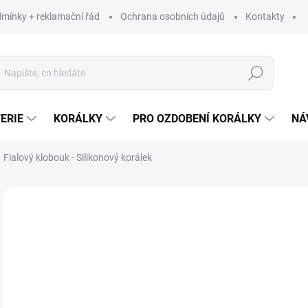
mínky + reklamační řád
Ochrana osobních údajů
Kontakty
Hledat
ERIE
KORÁLKY
PRO OZDOBENÍ KORÁLKY
NÁ
Fialový klobouk - Silikonový korálek
Neohodnoceno
Podrobnosti hodnocení
25
20,
Měr
25 K
cena
SK
MŮŽ