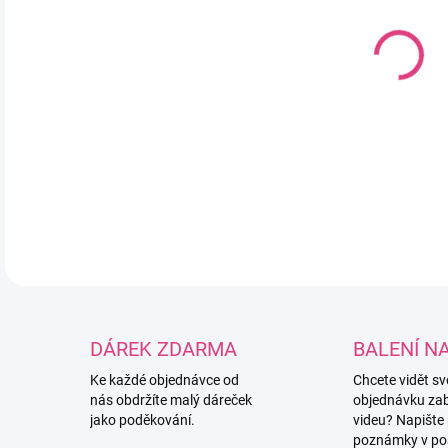
DO:
11.
MOŽ
Rozt
DETA
DÁREK ZDARMA
BALENÍ N
Ke každé objednávce od
Chcete vidět s
nás obdržíte malý dáreček
objednávku za
jako poděkování.
videu? Napište
poznámky v po