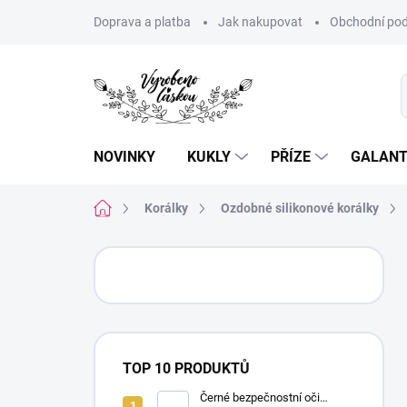
Přejít
Doprava a platba
Jak nakupovat
Obchodní pod
na
obsah
NOVINKY
KUKLY
PŘÍZE
GALANT
Domů
Korálky
Ozdobné silikonové korálky
P
o
s
t
r
a
TOP 10 PRODUKTŮ
n
n
Černé bezpečnostní oči