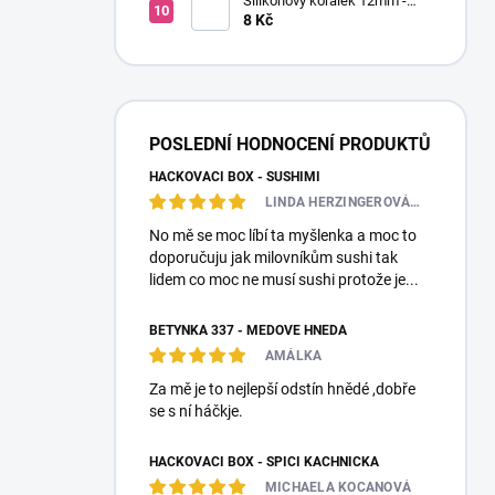
Silikonový korálek 12mm -
Kulatý
8 Kč
POSLEDNÍ HODNOCENÍ PRODUKTŮ
HÁČKOVACÍ BOX - SUSHIMI
LINDA HERZINGEROVÁ❤️🎀💋
No mě se moc líbí ta myšlenka a moc to
doporučuju jak milovníkům sushi tak
lidem co moc ne musí sushi protože je...
BETYNKA 337 - MEDOVĚ HNĚDÁ
AMÁLKA
Za mě je to nejlepší odstín hnědé ,dobře
se s ní háčkje.
HÁČKOVACÍ BOX - SPÍCÍ KACHNIČKA
MICHAELA KOCANOVÁ