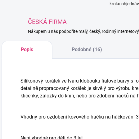
kroku objednáv
ČESKÁ FIRMA
Nákupem u nás podpoříte malý, český, rodinný internetov
Popis
Podobné (16)
Silikonový korálek ve tvaru klobouku fialové barvy s r
detailně propracovaný korálek je skvělý pro výrobu kre
klíčenky, záložky do knih, nebo pro zdobení háčků na 
Vhodný pro ozdobení kovového háčku na háčkování 
Není vhodné pro děti do 3 let.