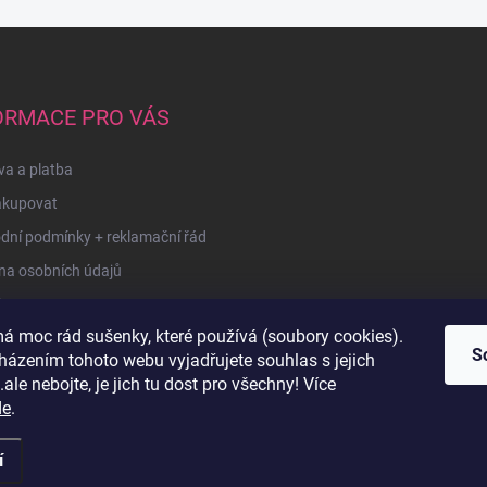
ORMACE PRO VÁS
a a platba
akupovat
dní podmínky + reklamační řád
na osobních údajů
kty
á moc rád sušenky, které používá (soubory cookies).
u
S
házením tohoto webu vyjadřujete souhlas s jejich
ale nebojte, je jich tu dost pro všechny! Více
de
.
í
razena.