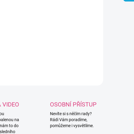
8.2026
NOSTI DORUČENÍ
−
+
Přidat do košíku
omilý silikonový korálek ve tvaru fialového klobouku.
ILNÍ INFORMACE
ZEPTAT SE
HLÍDAT
A VIDEO
OSOBNÍ PŘÍSTUP
vou
Nevíte si s něčím rady?
balenou na
Rádi Vám poradíme,
 nám to do
pomůžeme i vysvětlíme.
sledního