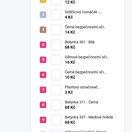
í
Ø12mm (pár)
12 Kč
p
Srdíčkový čumáček -
a
12x13mm
4 Kč
n
Černé bezpečnostní oči
e
Ø14mm (pár)
14 Kč
l
Betynka 301 - Bílá
68 Kč
Glitrové bezpečnostní oči
Ø10mm (Pár)
16 Kč
Černé bezpečnostní oči
Ø10mm (pár)
10 Kč
Plastový označovač
(markovátko)
3 Kč
Betynka 311 - Černá
68 Kč
Betynka 337 - Medově hnědá
68 Kč