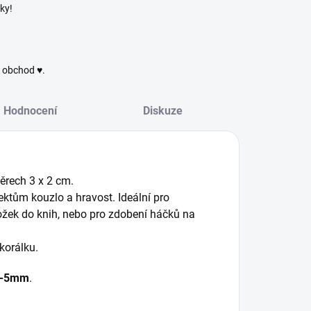
ky!
ý obchod ♥.
Hodnocení
Diskuze
ěrech 3 x 2 cm.
ktům kouzlo a hravost. Ideální pro
áložek do knih, nebo pro zdobení háčků na
 korálku.
3-5mm
.