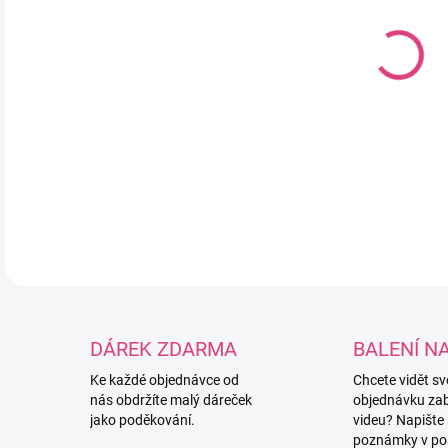
DO:
11.
MOŽ
Sili
DETA
DÁREK ZDARMA
BALENÍ N
Ke každé objednávce od
Chcete vidět s
nás obdržíte malý dáreček
objednávku za
jako poděkování.
videu? Napište
poznámky v po