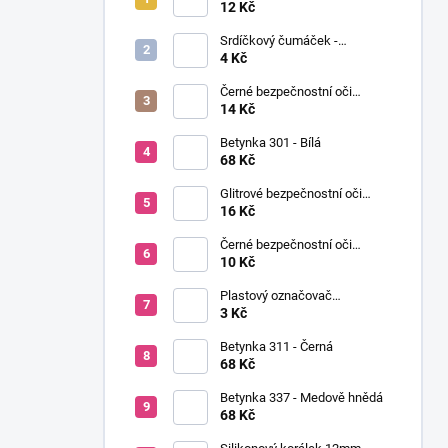
í
Ø12mm (pár)
12 Kč
p
Srdíčkový čumáček -
a
12x13mm
4 Kč
n
Černé bezpečnostní oči
e
Ø14mm (pár)
14 Kč
l
Betynka 301 - Bílá
68 Kč
Glitrové bezpečnostní oči
Ø10mm (Pár)
16 Kč
Černé bezpečnostní oči
Ø10mm (pár)
10 Kč
Plastový označovač
(markovátko)
3 Kč
Betynka 311 - Černá
68 Kč
Betynka 337 - Medově hnědá
68 Kč