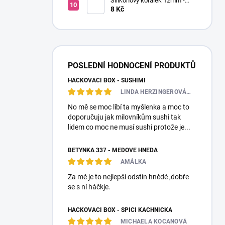
Silikonový korálek 12mm -
Kulatý
8 Kč
POSLEDNÍ HODNOCENÍ PRODUKTŮ
HÁČKOVACÍ BOX - SUSHIMI
LINDA HERZINGEROVÁ❤️🎀💋
No mě se moc líbí ta myšlenka a moc to
doporučuju jak milovníkům sushi tak
lidem co moc ne musí sushi protože je...
BETYNKA 337 - MEDOVĚ HNĚDÁ
AMÁLKA
Za mě je to nejlepší odstín hnědé ,dobře
se s ní háčkje.
HÁČKOVACÍ BOX - SPÍCÍ KACHNIČKA
MICHAELA KOCANOVÁ