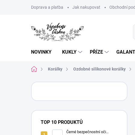
Přejít
Doprava a platba
Jak nakupovat
Obchodní pod
na
obsah
NOVINKY
KUKLY
PŘÍZE
GALANT
Domů
Korálky
Ozdobné silikonové korálky
P
o
s
t
r
a
TOP 10 PRODUKTŮ
n
n
Černé bezpečnostní oči