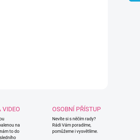
8.2026
NOSTI DORUČENÍ
−
+
Přidat do košíku
konový korálek ve tvaru černobílého pejska.
ILNÍ INFORMACE
ZEPTAT SE
HLÍDAT
A VIDEO
OSOBNÍ PŘÍSTUP
vou
Nevíte si s něčím rady?
balenou na
Rádi Vám poradíme,
 nám to do
pomůžeme i vysvětlíme.
sledního