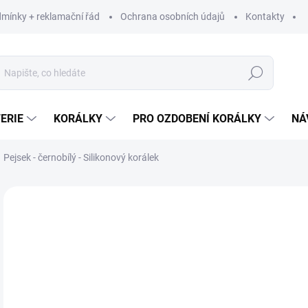
mínky + reklamační řád
Ochrana osobních údajů
Kontakty
Hledat
ERIE
KORÁLKY
PRO OZDOBENÍ KORÁLKY
NÁ
Pejsek - černobílý - Silikonový korálek
Neohodnoceno
Podrobnosti hodnocení
25
20,
Měr
25 K
cena
SK
MŮŽ