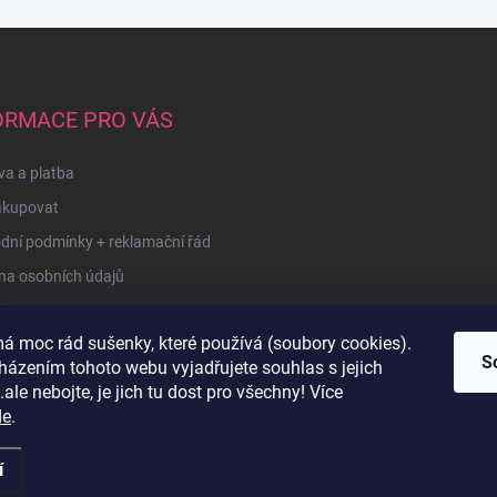
ORMACE PRO VÁS
a a platba
akupovat
dní podmínky + reklamační řád
na osobních údajů
kty
á moc rád sušenky, které používá (soubory cookies).
u
S
házením tohoto webu vyjadřujete souhlas s jejich
ale nebojte, je jich tu dost pro všechny! Více
de
.
í
razena.