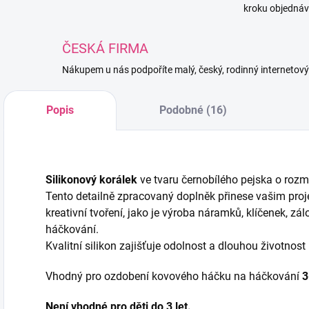
kroku objednáv
ČESKÁ FIRMA
Nákupem u nás podpoříte malý, český, rodinný internetov
Popis
Podobné (16)
Silikonový korálek
ve tvaru černobílého pejska o rozm
Tento detailně zpracovaný doplněk přinese vašim proje
kreativní tvoření, jako je výroba náramků, klíčenek, z
háčkování.
Kvalitní silikon zajišťuje odolnost a dlouhou životnost
Vhodný pro ozdobení kovového háčku na háčkování
Není vhodné pro děti do 3 let.