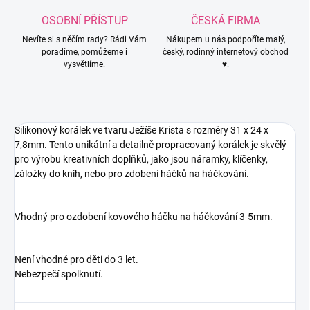
OSOBNÍ PŘÍSTUP
ČESKÁ FIRMA
Nevíte si s něčím rady? Rádi Vám
Nákupem u nás podpoříte malý,
poradíme, pomůžeme i
český, rodinný internetový obchod
vysvětlíme.
♥.
Silikonový korálek ve tvaru Ježíše Krista s rozměry
31 x 24 x
7,8
mm
. Tento unikátní a detailně propracovaný korálek je skvělý
pro výrobu kreativních doplňků, jako jsou náramky, klíčenky,
záložky do knih, nebo pro zdobení háčků na háčkování.
Vhodný pro ozdobení kovového háčku na háčkování 3-5mm.
Není vhodné pro děti do 3 let.
Nebezpečí spolknutí.