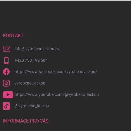
Z
á
p
a
t
í
KONTAKT
info
@
vyrobenolaskou.cz
+420 733 199 584
https://www.facebook.com/vyrobenolaskou/
vyrobeno_laskou
https://www.youtube.com/@vyrobeno_laskou
@vyrobeno_laskou
INFORMACE PRO VÁS