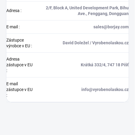
2/F, Block A, United Development Park, Bihu
Adresa
:
Ave., Fenggang, Dongguan
E-mail
:
sales@borjay.com
Zástupce
David Doležel / Vyrobenolaskou.cz
výrobce v EU
:
Adresa
zástupce v EU
Krátká 332/4, 747 18 Píšť
:
E-mail
zástupce v EU
info@vyrobenolaskou.cz
: