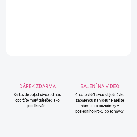
−
+
Přidat do košíku
Roztomilý silikonový korálek ve tvaru Ježíše Krista.
DETAILNÍ INFORMACE
ZEPTAT SE
HLÍDAT
DÁREK ZDARMA
BALENÍ NA VIDEO
Ke každé objednávce od nás
Chcete vidět svou objednávku
obdržíte malý dáreček jako
zabalenou na videu? Napište
poděkování.
nám to do poznámky v
posledního kroku objednávky!