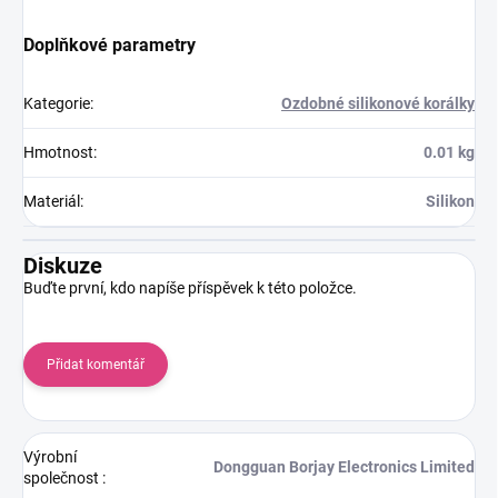
Doplňkové parametry
Kategorie
:
Ozdobné silikonové korálky
Hmotnost
:
0.01 kg
Materiál
:
Silikon
Diskuze
Buďte první, kdo napíše příspěvek k této položce.
Přidat komentář
Výrobní
Dongguan Borjay Electronics Limited
společnost
: