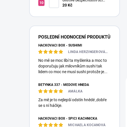
Glitrové bezpečnostní oči
Ø14mm (Pár)
20 Kč
POSLEDNÍ HODNOCENÍ PRODUKTŮ
HÁČKOVACÍ BOX - SUSHIMI
LINDA HERZINGEROVÁ❤️🎀💋
No mě se moc líbí ta myšlenka a moc to
doporučuju jak milovníkům sushi tak
lidem co moc ne musí sushi protože je...
BETYNKA 337 - MEDOVĚ HNĚDÁ
AMÁLKA
Za mě je to nejlepší odstín hnědé ,dobře
se s ní háčkje.
HÁČKOVACÍ BOX - SPÍCÍ KACHNIČKA
MICHAELA KOCANOVÁ