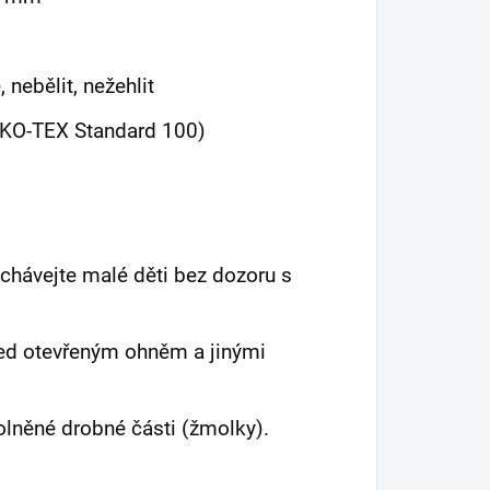
 nebělit, nežehlit
EKO-TEX Standard 100)
chávejte malé děti bez dozoru s
před otevřeným ohněm a jinými
olněné drobné části (žmolky).