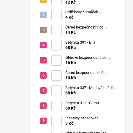
í
Ø12mm (pár)
12 Kč
p
Srdíčkový čumáček -
a
12x13mm
4 Kč
n
Černé bezpečnostní oči
e
Ø14mm (pár)
14 Kč
l
Betynka 301 - Bílá
68 Kč
Glitrové bezpečnostní oči
Ø10mm (Pár)
16 Kč
Černé bezpečnostní oči
Ø10mm (pár)
10 Kč
Betynka 337 - Medově hnědá
68 Kč
Betynka 311 - Černá
68 Kč
Plastový označovač
(markovátko)
3 Kč