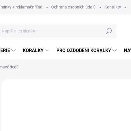
mínky + reklamační řád
Ochrana osobních údajů
Kontakty
Hledat
ERIE
KORÁLKY
PRO OZDOBENÍ KORÁLKY
NÁ
tmavě šedá
Neohodnoceno
Podrobnosti hodnocení
ZNAČKA:
BETYNK
68
56,
Měr
68 K
cena
SK
MŮŽ