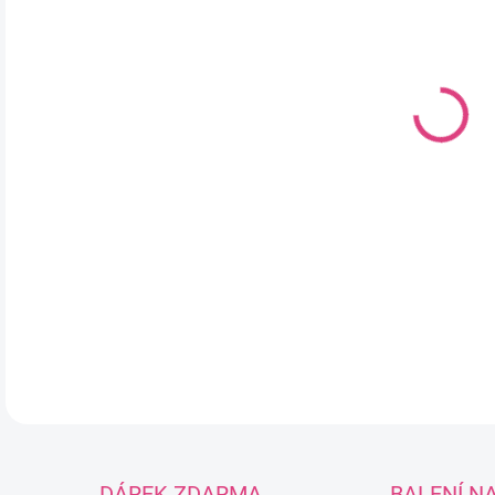
DO:
12.
MOŽ
Bet
pří
je 
obl
DETA
DÁREK ZDARMA
BALENÍ N