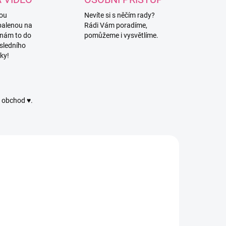
vou
Nevíte si s něčím rady?
balenou na
Rádi Vám poradíme,
 nám to do
pomůžeme i vysvětlíme.
sledního
ky!
ý obchod ♥.
480
NIT200M2
SKLADEM
SKLADEM
(1143 KS)
(48 KS)