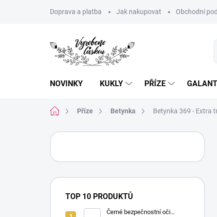
Přejít
Doprava a platba
Jak nakupovat
Obchodní pod
na
obsah
NOVINKY
KUKLY
PŘÍZE
GALANT
Domů
Příze
Betynka
Betynka 369 - Extra 
P
o
s
t
r
a
TOP 10 PRODUKTŮ
n
n
Černé bezpečnostní oči