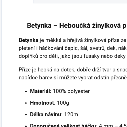
Betynka – Heboučká žinylková p
Betynka
je měkká a hřejivá žinylková příze z
pletení i háčkování čepic, šál, svetrů, dek, nák
doplňků pro děti, jako jsou fusaky nebo deky
Příze je hebká na dotek, dobře drží tvar a sna
nabídce barev si můžete vybrat odstín přesn
Materiál:
100% polyester
Hmotnost
: 100g
Délka návinu
: 120m
Doporučená velikost háčku:
4 mm – 4,