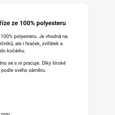
říze ze 100% polyesteru
e 100% polyesteru. Je vhodná na
rčníků, ale i hraček, zvířátek a
 do kočárku.
dno se s ní pracuje. Díky široké
ě podle svého záměru.
5 mm