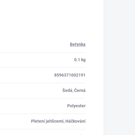
Betynka
0.1 kg
8596371002191
Šedá, Černá
Polyester
Pletení jehlicemi, Háčkování