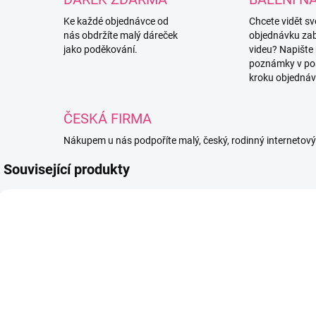
Ke každé objednávce od
Chcete vidět s
nás obdržíte malý dáreček
objednávku za
jako poděkování.
videu? Napište
poznámky v po
kroku objednáv
ČESKÁ FIRMA
Nákupem u nás podpoříte malý, český, rodinný internetov
Související produkty
MSADA
STUHA15CERNA
SKLADEM
SKLADEM
(17 BALENÍ)
(9 KS)