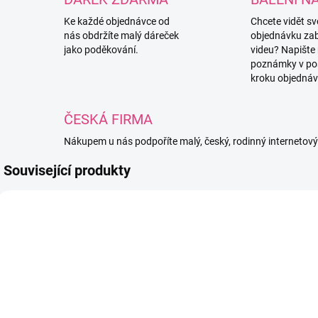
Ke každé objednávce od
Chcete vidět s
nás obdržíte malý dáreček
objednávku za
jako poděkování.
videu? Napište
poznámky v po
kroku objednáv
ČESKÁ FIRMA
Nákupem u nás podpoříte malý, český, rodinný internetov
Související produkty
PRUZENKA1MM
4282/TMA
SKLADEM
SKLADEM
(6 KS)
(1 BALENÍ)