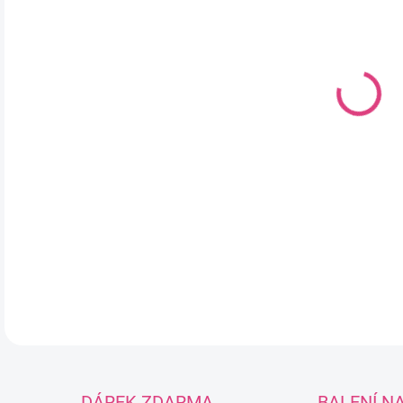
DO:
11.
MOŽ
Bet
pří
je 
obl
DETA
DÁREK ZDARMA
BALENÍ N