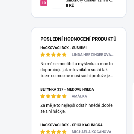
Silikonový korálek 12mm -
Kulatý
8 Kč
POSLEDNÍ HODNOCENÍ PRODUKTŮ
HÁČKOVACÍ BOX - SUSHIMI
LINDA HERZINGEROVÁ❤️🎀💋
No mě se moc líbí ta myšlenka a moc to
doporučuju jak milovníkům sushi tak
lidem co moc ne musí sushi protože je...
BETYNKA 337 - MEDOVĚ HNĚDÁ
AMÁLKA
Za mě je to nejlepší odstín hnědé ,dobře
se s ní háčkje.
HÁČKOVACÍ BOX - SPÍCÍ KACHNIČKA
MICHAELA KOCANOVÁ