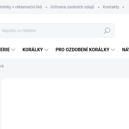
mínky + reklamační řád
Ochrana osobních údajů
Kontakty
Hledat
ERIE
KORÁLKY
PRO OZDOBENÍ KORÁLKY
NÁ
vá
1 hodnocení
Podrobnosti hodnocení
ZNAČKA:
BETYNKA
68
56,
Měr
68 K
cena
SK
MŮŽ