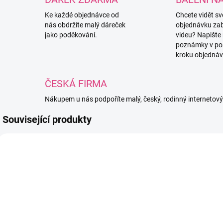
Ke každé objednávce od
Chcete vidět s
nás obdržíte malý dáreček
objednávku za
jako poděkování.
videu? Napište
poznámky v po
kroku objednáv
ČESKÁ FIRMA
Nákupem u nás podpoříte malý, český, rodinný internetov
Související produkty
4276
4277
SKLADEM
SKLADEM
(25 KS)
(2 KS)