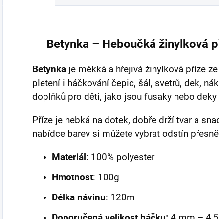
Betynka – Heboučká žinylková p
Betynka
je měkká a hřejivá žinylková příze z
pletení i háčkování čepic, šál, svetrů, dek, nák
doplňků pro děti, jako jsou fusaky nebo deky
Příze je hebká na dotek, dobře drží tvar a sna
nabídce barev si můžete vybrat odstín přesn
Materiál:
100% polyester
Hmotnost
: 100g
Délka návinu
: 120m
Doporučená velikost háčku:
4 mm – 4,