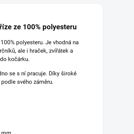
říze ze 100% polyesteru
e 100% polyesteru. Je vhodná na
rčníků, ale i hraček, zvířátek a
 do kočárku.
dno se s ní pracuje. Díky široké
ě podle svého záměru.
5 mm