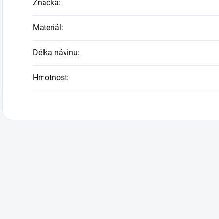
Značka
:
Materiál
:
Délka návinu
:
Hmotnost
: