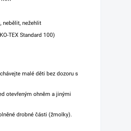
 nebělit, nežehlit
EKO-TEX Standard 100)
chávejte malé děti bez dozoru s
před otevřeným ohněm a jinými
olněné drobné části (žmolky).