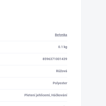
Betynka
0.1 kg
8596371001439
Růžová
Polyester
Pletení jehlicemi, Háčkování