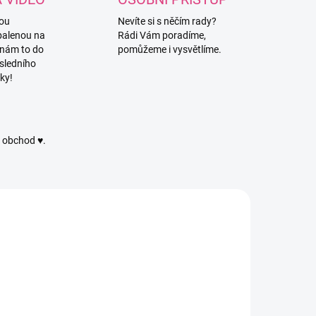
vou
Nevíte si s něčím rady?
balenou na
Rádi Vám poradíme,
 nám to do
pomůžeme i vysvětlíme.
sledního
ky!
ý obchod ♥.
4282/TMA
MSADA
SKLADEM
SKLADEM
(1 BALENÍ)
(17 BALENÍ)