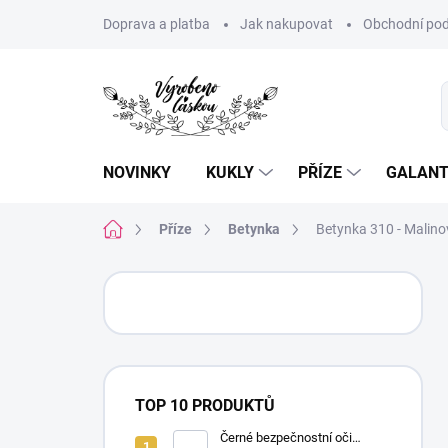
Přejít
Doprava a platba
Jak nakupovat
Obchodní pod
na
obsah
NOVINKY
KUKLY
PŘÍZE
GALANT
Domů
Příze
Betynka
Betynka 310 - Malino
P
o
s
t
r
a
TOP 10 PRODUKTŮ
n
n
Černé bezpečnostní oči