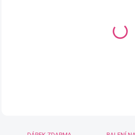
DO:
11.
MOŽ
Bet
pří
je 
obl
DETA
DÁREK ZDARMA
BALENÍ N