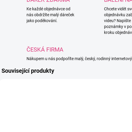
Ke každé objednávce od
Chcete vidět s
nás obdržíte malý dáreček
objednávku za
jako poděkování.
videu? Napište
poznámky v po
kroku objednáv
ČESKÁ FIRMA
Nákupem u nás podpoříte malý, český, rodinný internetov
Související produkty
TIP
4276
3397/BIL
SKLADEM
SKLADEM
(25 KS)
(16 KS)