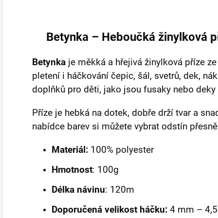
Betynka – Heboučká žinylková p
Betynka
je měkká a hřejivá žinylková příze z
pletení i háčkování čepic, šál, svetrů, dek, nák
doplňků pro děti, jako jsou fusaky nebo deky
Příze je hebká na dotek, dobře drží tvar a sna
nabídce barev si můžete vybrat odstín přesn
Materiál:
100% polyester
Hmotnost
: 100g
Délka návinu
: 120m
Doporučená velikost háčku:
4 mm – 4,