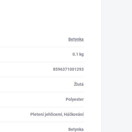
Betynka
0.1 kg
8596371001293
Žlutá
Polyester
Pletení jehlicemi, Háčkování
Betynka