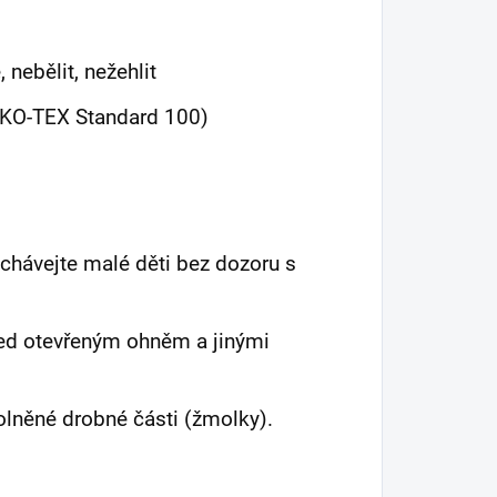
 nebělit, nežehlit
EKO-TEX Standard 100)
chávejte malé děti bez dozoru s
před otevřeným ohněm a jinými
olněné drobné části (žmolky).