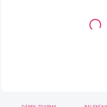
DO:
11.
MOŽ
Bet
pří
je 
obl
DETA
DÁREK ZDARMA
BALENÍ N