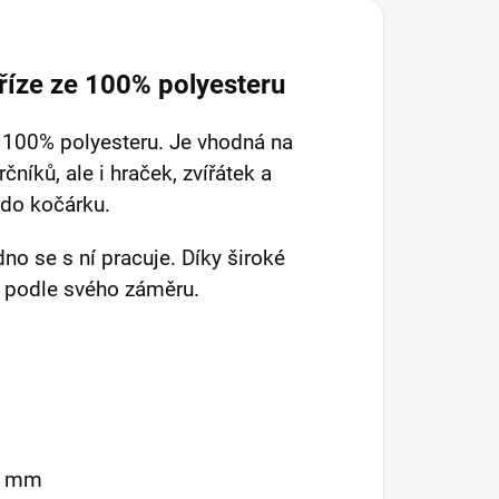
říze ze 100% polyesteru
e 100% polyesteru. Je vhodná na
rčníků, ale i hraček, zvířátek a
 do kočárku.
dno se s ní pracuje. Díky široké
ě podle svého záměru.
5 mm