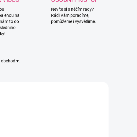
vou
Nevíte si s něčím rady?
balenou na
Rádi Vám poradíme,
 nám to do
pomůžeme i vysvětlíme.
sledního
ky!
ý obchod ♥.
1126/ZLU
3186
SKLADEM
SKLADEM
(185 KS)