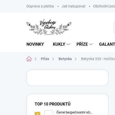
Přejít
Doprava a platba
Jak nakupovat
Obchodní pod
na
obsah
NOVINKY
KUKLY
PŘÍZE
GALANT
Domů
Příze
Betynka
Betynka 330 - Hořčic
P
o
s
t
r
a
TOP 10 PRODUKTŮ
n
n
Černé bezpečnostní oči