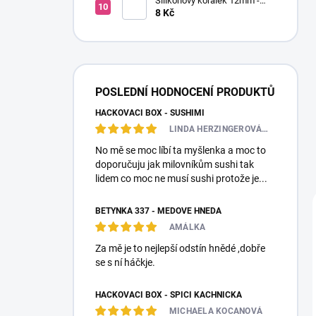
Silikonový korálek 12mm -
Kulatý
8 Kč
POSLEDNÍ HODNOCENÍ PRODUKTŮ
HÁČKOVACÍ BOX - SUSHIMI
LINDA HERZINGEROVÁ❤️🎀💋
No mě se moc líbí ta myšlenka a moc to
doporučuju jak milovníkům sushi tak
lidem co moc ne musí sushi protože je...
BETYNKA 337 - MEDOVĚ HNĚDÁ
AMÁLKA
Za mě je to nejlepší odstín hnědé ,dobře
se s ní háčkje.
HÁČKOVACÍ BOX - SPÍCÍ KACHNIČKA
MICHAELA KOCANOVÁ