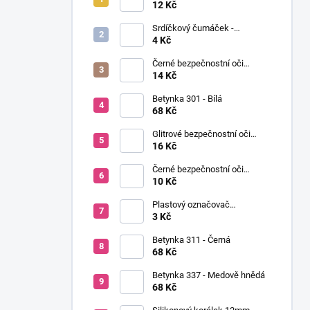
í
Ø12mm (pár)
12 Kč
p
Srdíčkový čumáček -
a
12x13mm
4 Kč
n
Černé bezpečnostní oči
e
Ø14mm (pár)
14 Kč
l
Betynka 301 - Bílá
68 Kč
Glitrové bezpečnostní oči
Ø10mm (Pár)
16 Kč
Černé bezpečnostní oči
Ø10mm (pár)
10 Kč
Plastový označovač
(markovátko)
3 Kč
Betynka 311 - Černá
68 Kč
Betynka 337 - Medově hnědá
68 Kč