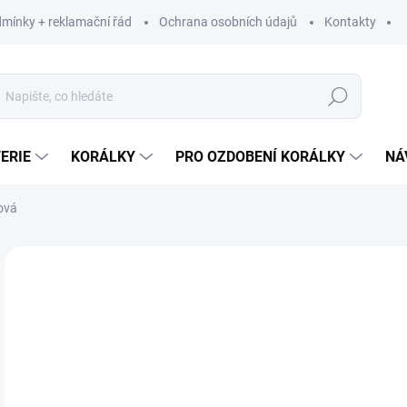
mínky + reklamační řád
Ochrana osobních údajů
Kontakty
Hledat
ERIE
KORÁLKY
PRO OZDOBENÍ KORÁLKY
NÁ
ová
Neohodnoceno
Podrobnosti hodnocení
ZNAČKA:
BETYNK
68
56,
Měr
68 K
cena
SK
MŮŽ