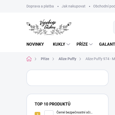
Přejít
Doprava a platba
Jak nakupovat
Obchodní pod
na
obsah
NOVINKY
KUKLY
PŘÍZE
GALANT
Domů
Příze
Alize Puffy
Alize Puffy 974 - 
P
o
s
t
r
a
TOP 10 PRODUKTŮ
n
n
Černé bezpečnostní oči