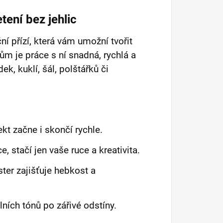
etení bez jehlic
ní přízí, která vám umožní tvořit
ům je práce s ní snadná, rychlá a
k, kuklí, šál, polštářků či
kt začne i skončí rychle.
, stačí jen vaše ruce a kreativita.
er zajišťuje hebkost a
ních tónů po zářivé odstíny.