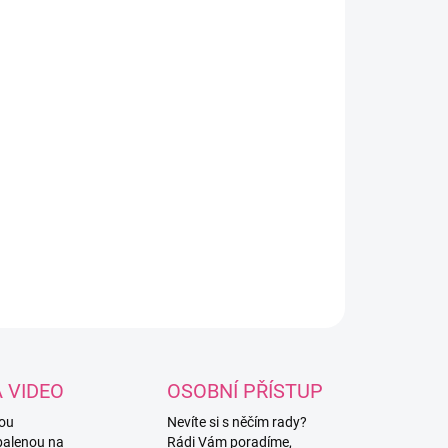
8.2026
NOSTI DORUČENÍ
−
+
Přidat do košíku
ze Alize Puffy v malinové barvě ze 100%
ropolyesteru.
ILNÍ INFORMACE
ZEPTAT SE
HLÍDAT
A VIDEO
OSOBNÍ PŘÍSTUP
vou
Nevíte si s něčím rady?
balenou na
Rádi Vám poradíme,