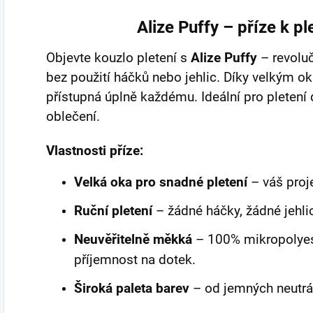
Alize Puffy – příze k pl
Objevte kouzlo pletení s
Alize Puffy
– revoluč
bez použití háčků nebo jehlic. Díky velkým ok
přístupná úplně každému. Ideální pro pletení de
oblečení.
Vlastnosti příze:
Velká oka pro snadné pletení
– váš proje
Ruční pletení
– žádné háčky, žádné jehlice
Neuvěřitelně měkká
– 100% mikropolyest
příjemnost na dotek.
Široká paleta barev
– od jemných neutrál