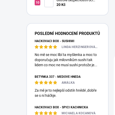
Glitrové bezpečnostní oči
Ø14mm (Pár)
20 Kč
POSLEDNÍ HODNOCENÍ PRODUKTŮ
HÁČKOVACÍ BOX - SUSHIMI
LINDA HERZINGEROVÁ❤️🎀💋
No mě se moc líbí ta myšlenka a moc to
doporučuju jak milovníkům sushi tak
lidem co moc ne musí sushi protože je...
BETYNKA 337 - MEDOVĚ HNĚDÁ
AMÁLKA
Za mě je to nejlepší odstín hnědé ,dobře
se s ní háčkje.
HÁČKOVACÍ BOX - SPÍCÍ KACHNIČKA
MICHAELA KOCANOVÁ