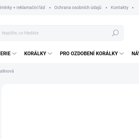
mínky + reklamační řád
Ochrana osobních údajů
Kontakty
Hledat
ERIE
KORÁLKY
PRO OZDOBENÍ KORÁLKY
NÁ
Malinová
Neohodnoceno
Podrobnosti hodnocení
ZNAČKA:
ALIZE
60
49,
Měr
60 K
cena
SK
MŮŽ