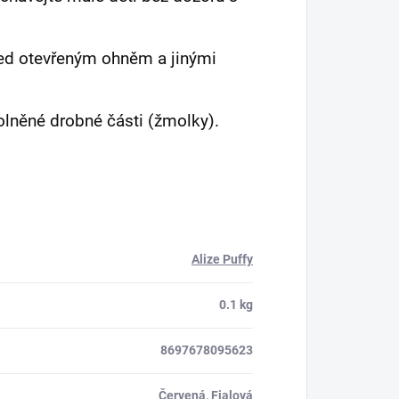
před otevřeným ohněm a jinými
olněné drobné části (žmolky).
Alize Puffy
0.1 kg
8697678095623
Červená, Fialová