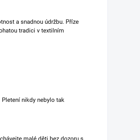
tnost a snadnou údržbu. Příze
hatou tradici v textilním
. Pletení nikdy nebylo tak
chávejte malé děti bez dozoru s