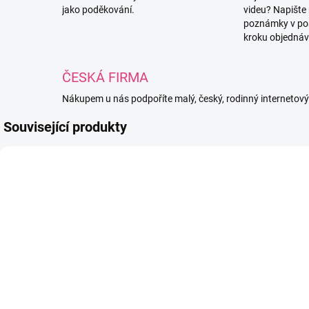
jako poděkování.
videu? Napište
poznámky v po
kroku objednáv
ČESKÁ FIRMA
Nákupem u nás podpoříte malý, český, rodinný internetov
Související produkty
PUFFY055
PUFFY002
SKLADEM
SKLADEM
(7 KS)
(11 KS)
Alize Puffy 002
A
Alize Puffy 055
- Hořčicová
-
- Bílá