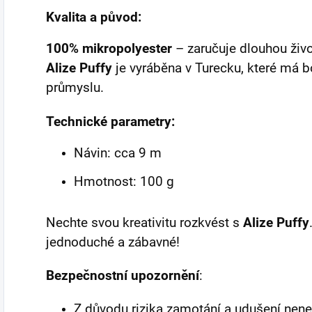
Kvalita a původ:
100% mikropolyester
– zaručuje dlouhou živo
Alize Puffy
je vyráběna v Turecku, které má bo
průmyslu.
Technické parametry:
Návin: cca 9 m
Hmotnost: 100 g
Nechte svou kreativitu rozkvést s
Alize Puffy
jednoduché a zábavné!
Bezpečnostní upozornění
:
Z důvodu rizika zamotání a udušení nene