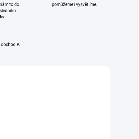
 nám to do
pomůžeme i vysvětlíme.
sledního
ky!
ý obchod ♥.
PUFFY013
PUFFY287
SKLADEM
VYPRODÁNO
(9 KS)
Alize Puffy 287
lize Puffy 013
- Modrá
 Světle žlutá
60 Kč