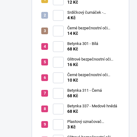
í
Ø12mm (pár)
12 Kč
p
Srdíčkový čumáček -
a
12x13mm
4 Kč
n
Černé bezpečnostní oči
e
Ø14mm (pár)
14 Kč
l
Betynka 301 - Bílá
68 Kč
Glitrové bezpečnostní oči
Ø10mm (Pár)
16 Kč
Černé bezpečnostní oči
Ø10mm (pár)
10 Kč
Betynka 311 - Černá
68 Kč
Betynka 337 - Medově hnědá
68 Kč
Plastový označovač
(markovátko)
3 Kč