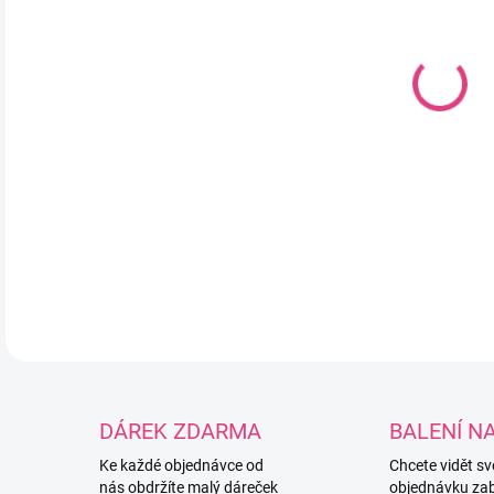
DO:
12.
MOŽ
Pří
mik
DETA
DÁREK ZDARMA
BALENÍ N
Ke každé objednávce od
Chcete vidět s
nás obdržíte malý dáreček
objednávku za