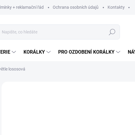
mínky + reklamační řád
Ochrana osobních údajů
Kontakty
Hledat
ERIE
KORÁLKY
PRO OZDOBENÍ KORÁLKY
NÁ
větle lososová
Neohodnoceno
Podrobnosti hodnocení
ZNAČKA:
ALIZE
60
49,
Měr
60 K
cena
SK
MŮŽ