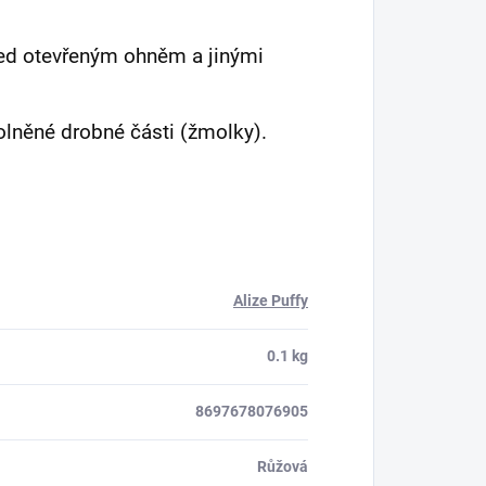
před otevřeným ohněm a jinými
olněné drobné části (žmolky).
Alize Puffy
0.1 kg
8697678076905
Růžová