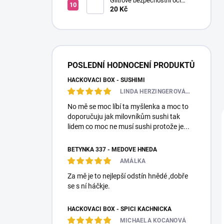
Glitrové bezpečnostní oči
Ø14mm (Pár)
20 Kč
POSLEDNÍ HODNOCENÍ PRODUKTŮ
HÁČKOVACÍ BOX - SUSHIMI
LINDA HERZINGEROVÁ❤️🎀💋
No mě se moc líbí ta myšlenka a moc to
doporučuju jak milovníkům sushi tak
lidem co moc ne musí sushi protože je...
BETYNKA 337 - MEDOVĚ HNĚDÁ
AMÁLKA
Za mě je to nejlepší odstín hnědé ,dobře
se s ní háčkje.
HÁČKOVACÍ BOX - SPÍCÍ KACHNIČKA
MICHAELA KOCANOVÁ