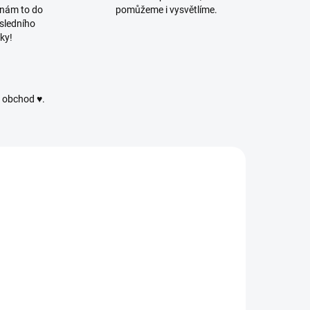
 nám to do
pomůžeme i vysvětlíme.
sledního
ky!
ý obchod ♥.
PUFFY847
PUFFY974
SKLADEM
SKLADEM
(9 KS)
(6 KS)
lize Puffy 847
Alize Puffy 974
- Smaragdová
- Malinová