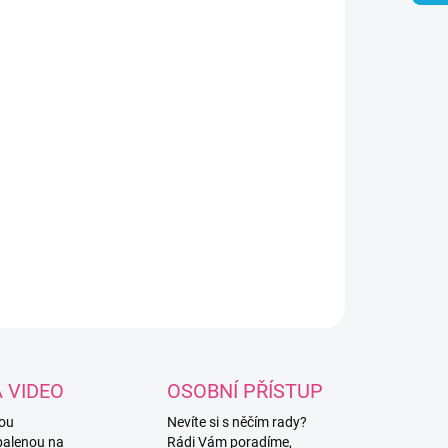
8.2026
NOSTI DORUČENÍ
−
+
Přidat do košíku
ze Alize Puffy ve světle lososové barvě ze
% mikropolyesteru.
ILNÍ INFORMACE
ZEPTAT SE
HLÍDAT
A VIDEO
OSOBNÍ PŘÍSTUP
vou
Nevíte si s něčím rady?
balenou na
Rádi Vám poradíme,