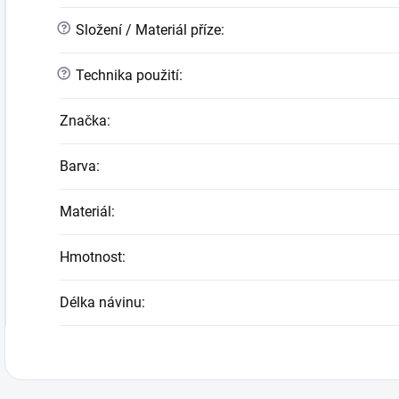
?
Složení / Materiál příze
:
?
Technika použití
:
Značka
:
Barva
:
Materiál
:
Hmotnost
:
Délka návinu
: