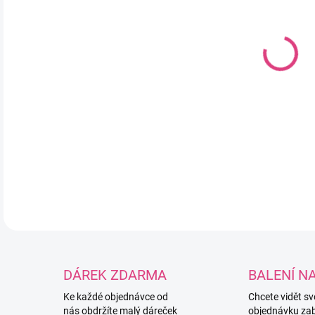
DO:
11.
MOŽ
Pří
100
DETA
DÁREK ZDARMA
BALENÍ N
Ke každé objednávce od
Chcete vidět s
nás obdržíte malý dáreček
objednávku za