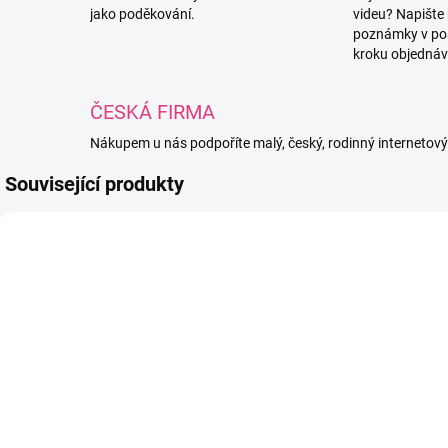
jako poděkování.
videu? Napište
poznámky v po
kroku objednáv
ČESKÁ FIRMA
Nákupem u nás podpoříte malý, český, rodinný internetov
Související produkty
PUFFY183
PUFFY028
SKLADEM
SKLADEM
(7 KS)
(10 KS)
Alize Puffy 183
Alize Puffy 028
A
- Světle modrá
- Starofialová