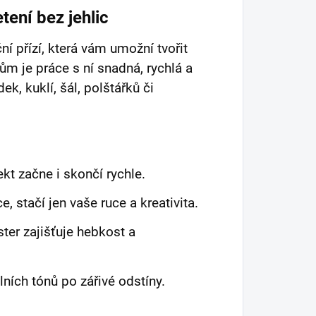
etení bez jehlic
ní přízí, která vám umožní tvořit
ům je práce s ní snadná, rychlá a
k, kuklí, šál, polštářků či
kt začne i skončí rychle.
, stačí jen vaše ruce a kreativita.
er zajišťuje hebkost a
ních tónů po zářivé odstíny.