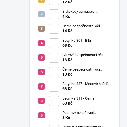
í
Ø12mm (pár)
12 Kč
p
Srdíčkový čumáček -
a
12x13mm
4 Kč
n
Černé bezpečnostní oči
e
Ø14mm (pár)
14 Kč
l
Betynka 301 - Bílá
68 Kč
Glitrové bezpečnostní oči
Ø10mm (Pár)
16 Kč
Černé bezpečnostní oči
Ø10mm (pár)
10 Kč
Betynka 337 - Medově hnědá
68 Kč
Betynka 311 - Černá
68 Kč
Plastový označovač
(markovátko)
3 Kč