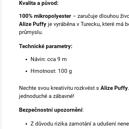
Kvalita a původ:
100% mikropolyester
– zaručuje dlouhou živo
Alize Puffy
je vyráběna v Turecku, které má bo
průmyslu.
Technické parametry:
Návin: cca 9 m
Hmotnost: 100 g
Nechte svou kreativitu rozkvést s
Alize Puffy
jednoduché a zábavné!
Bezpečnostní upozornění
:
Z důvodu rizika zamotání a udušení nene