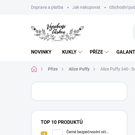
Přejít
Doprava a platba
Jak nakupovat
Obchodní pod
na
obsah
NOVINKY
KUKLY
PŘÍZE
GALANT
Domů
Příze
Alize Puffy
Alize Puffy 340 - S
P
o
s
t
r
a
TOP 10 PRODUKTŮ
n
n
Černé bezpečnostní oči