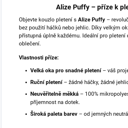
Alize Puffy – příze k pl
Objevte kouzlo pletení s
Alize Puffy
– revoluč
bez použití háčků nebo jehlic. Díky velkým ok
přístupná úplně každému. Ideální pro pletení de
oblečení.
Vlastnosti příze:
Velká oka pro snadné pletení
– váš proje
Ruční pletení
– žádné háčky, žádné jehlice
Neuvěřitelně měkká
– 100% mikropolyest
příjemnost na dotek.
Široká paleta barev
– od jemných neutrál