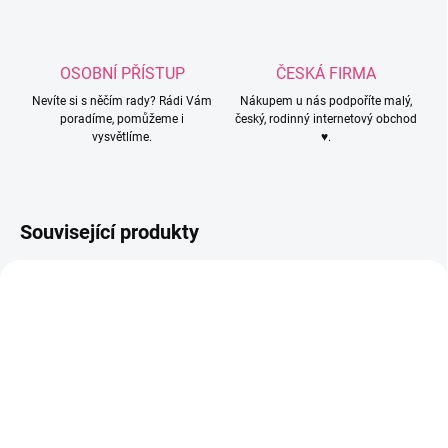
OSOBNÍ PŘÍSTUP
ČESKÁ FIRMA
Nevíte si s něčím rady? Rádi Vám
Nákupem u nás podpoříte malý,
poradíme, pomůžeme i
český, rodinný internetový obchod
vysvětlíme.
♥.
Související produkty
PUFFY006
PUFFY234
SKLADEM
SKLADEM
(10 KS)
(7 KS)