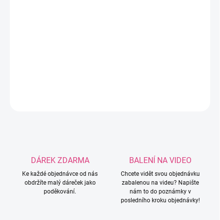
−
+
Přidat do košíku
Příze Alize Puffy v tmavě levandulové barvě ze
100% mikropolyesteru.
DETAILNÍ INFORMACE
ZEPTAT SE
HLÍDAT
DÁREK ZDARMA
BALENÍ NA VIDEO
Ke každé objednávce od nás
Chcete vidět svou objednávku
obdržíte malý dáreček jako
zabalenou na videu? Napište
poděkování.
nám to do poznámky v
posledního kroku objednávky!