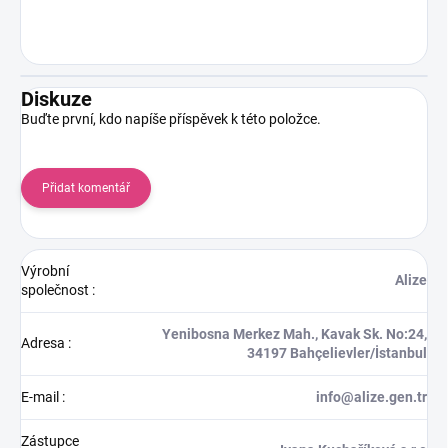
Diskuze
Buďte první, kdo napíše příspěvek k této položce.
Přidat komentář
Výrobní
Alize
společnost
:
Yenibosna Merkez Mah., Kavak Sk. No:24,
Adresa
:
34197 Bahçelievler/İstanbul
E-mail
:
info@alize.gen.tr
Zástupce