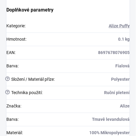
Doplňkové parametry
Kategorie
:
Alize Puffy
Hmotnost
:
0.1 kg
EAN
:
8697678076905
Barva
:
Fialová
?
Složení / Materiál příze
:
Polyester
?
Technika použití
:
Ruční pletení
Značka
:
Alize
Barva
:
Tmavě levandulová
Materiál
:
100% Mikropolyester