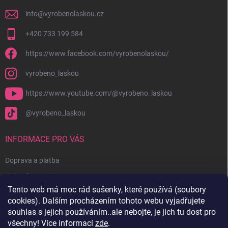
info
@
vyrobenolaskou.cz
+420 733 199 584
https://www.facebook.com/vyrobenolaskou/
vyrobeno_laskou
https://www.youtube.com/@vyrobeno_laskou
@vyrobeno_laskou
INFORMACE PRO VÁS
Doprava a platba
Jak nakupovat
Tento web má moc rád sušenky, které používá (soubory
Obchodní podmínky + reklamační řád
cookies). Dalším procházením tohoto webu vyjadřujete
Ochrana osobních údajů
souhlas s jejich používáním..ale nebojte, je jich tu dost pro
všechny! Více informací
zde
.
Kontakty