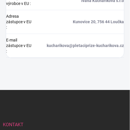
Ivana Kuchaříková s.r.o
výrobce v EU
:
Adresa
zástupce v EU
Kunovice 20, 756 44 Loučka
:
E-mail
zástupce v EU
kucharikova@pletaciprize-kucharikova.cz
:
Z
á
p
a
t
í
KONTAKT