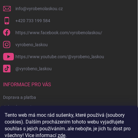
info
@
vyrobenolaskou.cz
+420 733 199 584
https://www.facebook.com/vyrobenolaskou/
vyrobeno_laskou
https://www.youtube.com/@vyrobeno_laskou
@vyrobeno_laskou
INFORMACE PRO VÁS
Doprava a platba
Jak nakupovat
Tento web má moc rád sušenky, které používá (soubory
Obchodní podmínky + reklamační řád
cookies). Dalším procházením tohoto webu vyjadřujete
Ochrana osobních údajů
souhlas s jejich používáním..ale nebojte, je jich tu dost pro
všechny! Více informací
zde
.
Kontakty