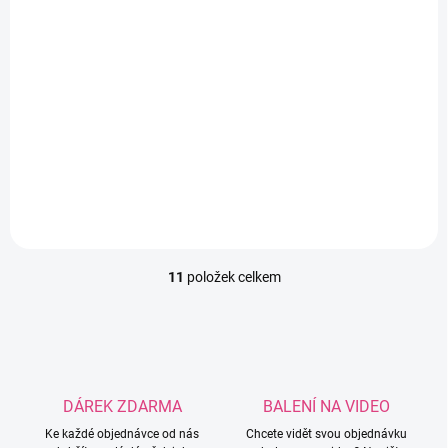
SKLADEM
(2 KS)
Zimní čepice - Silikonový korálek
21 Kč
17,36 Kč bez DPH
Do košíku
Měrná
21 Kč / 1 ks
cena:
Roztomilý Silikonový korálek ve tvaru zimní čepice.
11
položek celkem
O
v
l
á
d
a
c
DÁREK ZDARMA
BALENÍ NA VIDEO
í
Ke každé objednávce od nás
p
Chcete vidět svou objednávku