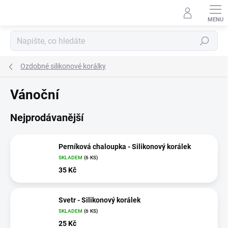
Přejít
na
obsah
Hledat
Ozdobné silikonové korálky
Vánoční
Nejprodávanější
Perníková chaloupka - Silikonový korálek
SKLADEM
(6 KS)
35 Kč
Svetr - Silikonový korálek
SKLADEM
(6 KS)
25 Kč