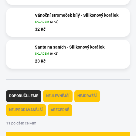
Vánoční stromeček bílý - Silikonový korálek
SKLADEM
(2 KS)
32 Kč
Santa na saních - Silikonový korálek
SKLADEM
(6 KS)
23 Kč
Ř
a
DOPORUČUJEME
NEJLEVNĚJŠÍ
NEJDRAŽŠÍ
z
e
NEJPRODÁVANĚJŠÍ
ABECEDNĚ
n
í
11
položek celkem
p
r