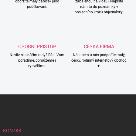
obdržíte malý dáreček jako
zabalenou na videu? Napište
r
poděkování.
nám to do poznámky v
v
posledního kroku objednávky!
k
y
v
ý
p
i
OSOBNÍ PŘÍSTUP
ČESKÁ FIRMA
s
u
Nevíte si s něčím rady? Rádi Vám
Nákupem u nás podpoříte malý,
poradíme, pomůžeme i
český, rodinný internetový obchod
vysvětlíme.
♥.
Z
á
p
a
t
í
KONTAKT