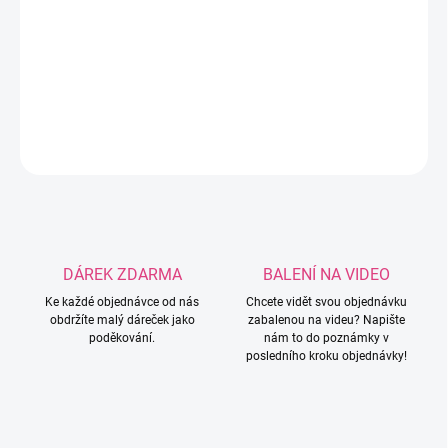
−
+
Přidat do košíku
Roztomilý Silikonový korálek ve tvaru zimní čepice.
DETAILNÍ INFORMACE
ZEPTAT SE
HLÍDAT
DÁREK ZDARMA
BALENÍ NA VIDEO
Ke každé objednávce od nás
Chcete vidět svou objednávku
obdržíte malý dáreček jako
zabalenou na videu? Napište
poděkování.
nám to do poznámky v
posledního kroku objednávky!