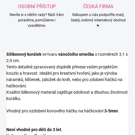
OSOBNÍ PŘÍSTUP
ČESKÁ FIRMA
Nevíte si s něčím rady? Rádi Vám
Nákupem u nás podpoříte malý,
poradíme, pomůžeme i
český, rodinný internetový obchod
vysvětlíme.
♥.
Silikonový korálek
ve tvaru
vánočního srnečka
o rozměrech 3,1 x
2,9 cm.
Tento detailně zpracovaný doplněk přinese vašim projektům
kouzlo a hravost. Ideální pro kreativní tvoření, jako je výroba
náramků, klíčenek, záložek do knih, nebo pro zdobení háčků na
háčkování.
Kvalitní Silikonový materiál zajišťuje odolnost a dlouhou životnost
korálku.
Vhodný pro ozdobení kovového háčku na háčkování
3-5mm
.
Není vhodné pro děti do 3 let.