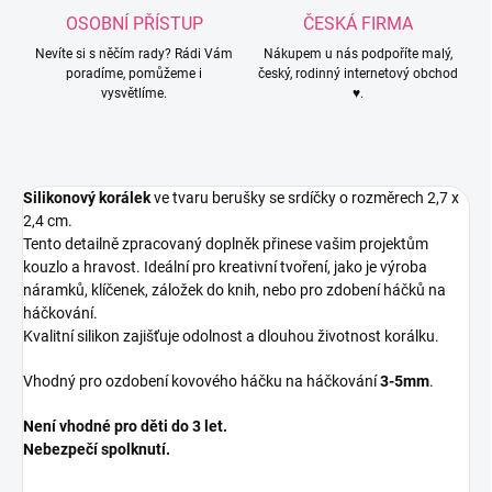
OSOBNÍ PŘÍSTUP
ČESKÁ FIRMA
Nevíte si s něčím rady? Rádi Vám
Nákupem u nás podpoříte malý,
poradíme, pomůžeme i
český, rodinný internetový obchod
vysvětlíme.
♥.
Silikonový korálek
ve tvaru berušky se srdíčky o rozměrech 2,7 x
2,4 cm.
Tento detailně zpracovaný doplněk přinese vašim projektům
kouzlo a hravost. Ideální pro kreativní tvoření, jako je výroba
náramků, klíčenek, záložek do knih, nebo pro zdobení háčků na
háčkování.
Kvalitní silikon zajišťuje odolnost a dlouhou životnost korálku.
Vhodný pro ozdobení kovového háčku na háčkování
3-5mm
.
Není vhodné pro děti do 3 let.
Nebezpečí spolknutí.