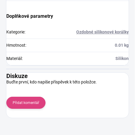
Doplňkové parametry
Kategorie
:
Ozdobné silikonové korálky
Hmotnost
:
0.01 kg
Materiál
:
Silikon
Diskuze
Buďte první, kdo napíše příspěvek k této položce.
Přidat komentář