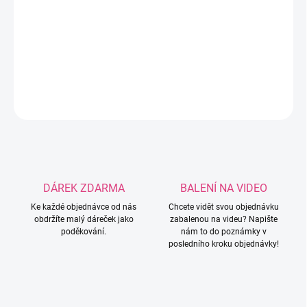
−
+
Přidat do košíku
Silikonový korálek ve tvaru berušky se srdíčky.
DETAILNÍ INFORMACE
ZEPTAT SE
HLÍDAT
DÁREK ZDARMA
BALENÍ NA VIDEO
Ke každé objednávce od nás
Chcete vidět svou objednávku
obdržíte malý dáreček jako
zabalenou na videu? Napište
poděkování.
nám to do poznámky v
posledního kroku objednávky!