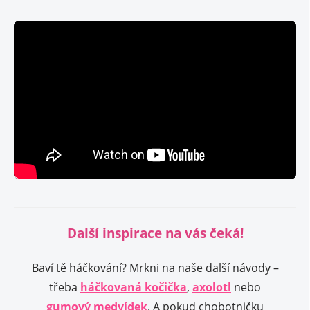
Další inspirace na vás čeká!
Baví tě háčkování? Mrkni na naše další návody –
třeba
háčkovaná kočička
,
axolotl
nebo
gumový medvídek
. A pokud chobotničku