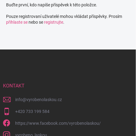
Buďte první, kdo napíše příspěvek k této položce.
Pouze registrovaní uživatelé mohou vkládat příspěvky. Prosím
přihlaste se
nebo se
registrujte
.
Z
á
p
a
t
í
KONTAKT
info
@
vyrobenolaskou.cz
+420 733 199 584
https://www.facebook.com/vyrobenolaskou/
vyrobeno_laskou