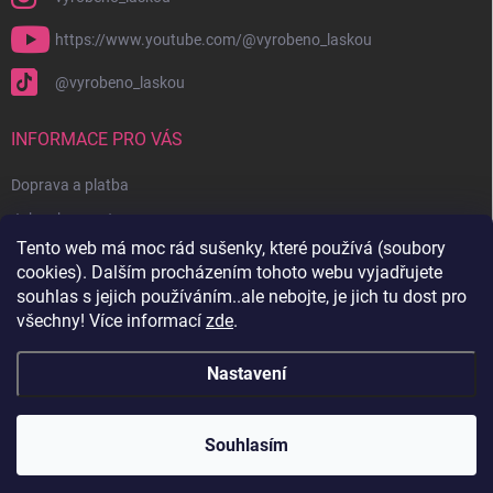
https://www.youtube.com/@vyrobeno_laskou
@vyrobeno_laskou
INFORMACE PRO VÁS
Doprava a platba
Jak nakupovat
Tento web má moc rád sušenky, které používá (soubory
Obchodní podmínky + reklamační řád
cookies). Dalším procházením tohoto webu vyjadřujete
Ochrana osobních údajů
souhlas s jejich používáním..ale nebojte, je jich tu dost pro
všechny! Více informací
zde
.
Kontakty
Nastavení
Copyright 2026
Vyrobenolaskou.cz
. Všechna práva vyhrazena.
Souhlasím
Vytvořil Shoptet