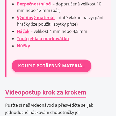
Bezpečnostní oči
– doporučená velikost 10
mm nebo 12 mm (pár)
Výplňový materiál
– duté vlákno na vycpání
hračky (lze použít i zbytky příze)
Háček
– velikost 4 mm nebo 4,5 mm
Tupá jehla a markovátko
Nůžky
KOUPIT POTŘEBNÝ MATERIÁL
Videopostup krok za krokem
Pusťte si náš videonávod a přesvědčte se, jak
jednoduché háčkování chobotničky je!