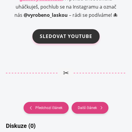
uháčkuješ, pochlub se na Instagramu a označ
nás
@vyrobeno_laskou
– rádi se podíváme! 🐙
SLEDOVAT YOUTUBE
✂
Předchozí článek
Další článek
Diskuze (0)