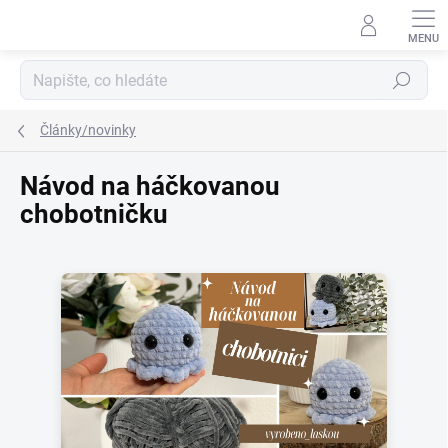
Přejít
na
obsah
Hledat
Články/novinky
Návod na háčkovanou
chobotničku