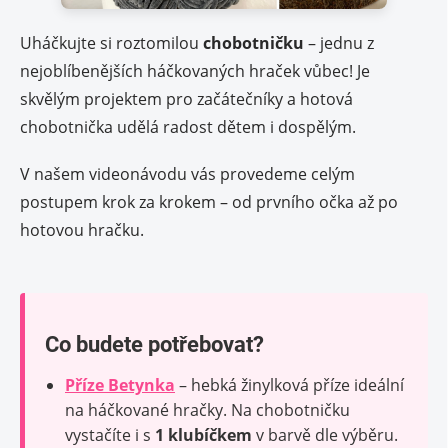
Uháčkujte si roztomilou
chobotničku
– jednu z
nejoblíbenějších háčkovaných hraček vůbec! Je
skvělým projektem pro začátečníky a hotová
chobotnička udělá radost dětem i dospělým.
V našem videonávodu vás provedeme celým
postupem krok za krokem – od prvního očka až po
hotovou hračku.
Co budete potřebovat?
Příze Betynka
– hebká žinylková příze ideální
na háčkované hračky. Na chobotničku
vystačíte i s
1 klubíčkem
v barvě dle výběru.