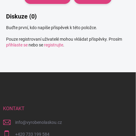
Diskuze (0)
Buďte první, kdo napíše příspěvek k této položce.
Pouze registrovaní uživatelé mohou vkládat příspěvky. Prosím
přihlaste se
nebo se
registrujte
.
Z
á
p
a
t
í
KONTAKT
info
@
vyrobenolaskou.cz
+420 733 199 584