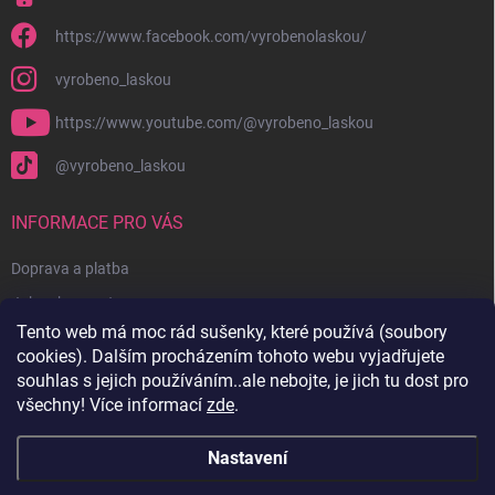
https://www.facebook.com/vyrobenolaskou/
vyrobeno_laskou
https://www.youtube.com/@vyrobeno_laskou
@vyrobeno_laskou
INFORMACE PRO VÁS
Doprava a platba
Jak nakupovat
Tento web má moc rád sušenky, které používá (soubory
Obchodní podmínky + reklamační řád
cookies). Dalším procházením tohoto webu vyjadřujete
Ochrana osobních údajů
souhlas s jejich používáním..ale nebojte, je jich tu dost pro
všechny! Více informací
zde
.
Kontakty
Nastavení