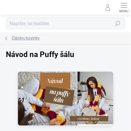
Přejít
na
obsah
Hledat
Články/novinky
Návod na Puffy šálu