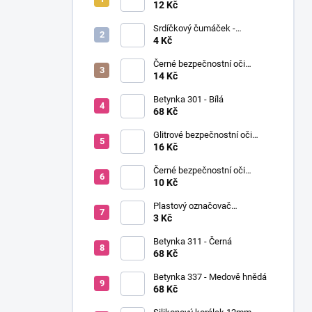
í
Ø12mm (pár)
12 Kč
p
Srdíčkový čumáček -
a
12x13mm
4 Kč
n
Černé bezpečnostní oči
e
Ø14mm (pár)
14 Kč
l
Betynka 301 - Bílá
68 Kč
Glitrové bezpečnostní oči
Ø10mm (Pár)
16 Kč
Černé bezpečnostní oči
Ø10mm (pár)
10 Kč
Plastový označovač
(markovátko)
3 Kč
Betynka 311 - Černá
68 Kč
Betynka 337 - Medově hnědá
68 Kč