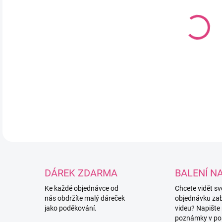
DO:
11.
MOŽ
Sili
DETA
DÁREK ZDARMA
BALENÍ N
Ke každé objednávce od
Chcete vidět s
nás obdržíte malý dáreček
objednávku za
jako poděkování.
videu? Napište
poznámky v po