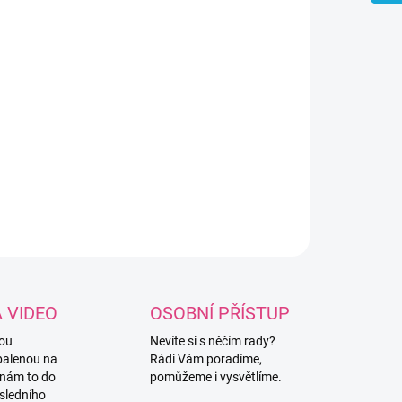
8.2026
NOSTI DORUČENÍ
−
+
Přidat do košíku
konový korálek ve tvaru donutu.
ILNÍ INFORMACE
ZEPTAT SE
HLÍDAT
A VIDEO
OSOBNÍ PŘÍSTUP
vou
Nevíte si s něčím rady?
balenou na
Rádi Vám poradíme,
 nám to do
pomůžeme i vysvětlíme.
sledního