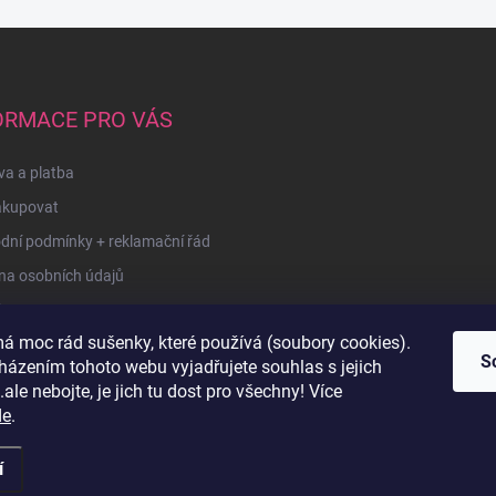
ORMACE PRO VÁS
a a platba
akupovat
dní podmínky + reklamační řád
na osobních údajů
kty
á moc rád sušenky, které používá (soubory cookies).
u
S
házením tohoto webu vyjadřujete souhlas s jejich
ale nebojte, je jich tu dost pro všechny! Více
de
.
í
razena.