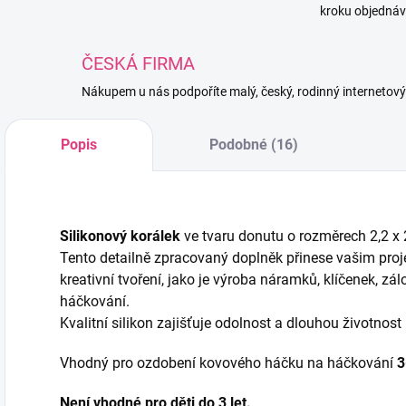
kroku objednáv
ČESKÁ FIRMA
Nákupem u nás podpoříte malý, český, rodinný internetov
Popis
Podobné (16)
Silikonový korálek
ve tvaru donutu o rozměrech 2,2 x 
Tento detailně zpracovaný doplněk přinese vašim proje
kreativní tvoření, jako je výroba náramků, klíčenek, z
háčkování.
Kvalitní silikon zajišťuje odolnost a dlouhou životnost
Vhodný pro ozdobení kovového háčku na háčkování
Není vhodné pro děti do 3 let.