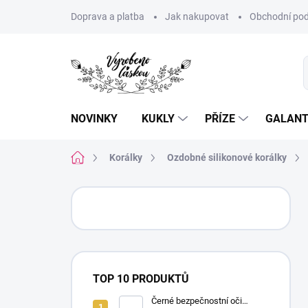
Přejít
Doprava a platba
Jak nakupovat
Obchodní pod
na
obsah
NOVINKY
KUKLY
PŘÍZE
GALANT
Domů
Korálky
Ozdobné silikonové korálky
P
o
s
t
r
a
TOP 10 PRODUKTŮ
n
n
Černé bezpečnostní oči