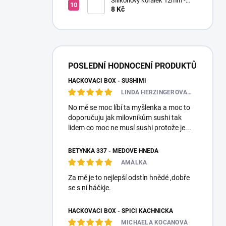
Silikonový korálek 12mm -
Kulatý
8 Kč
POSLEDNÍ HODNOCENÍ PRODUKTŮ
HÁČKOVACÍ BOX - SUSHIMI
LINDA HERZINGEROVÁ❤️🎀💋
No mě se moc líbí ta myšlenka a moc to
doporučuju jak milovníkům sushi tak
lidem co moc ne musí sushi protože je...
BETYNKA 337 - MEDOVĚ HNĚDÁ
AMÁLKA
Za mě je to nejlepší odstín hnědé ,dobře
se s ní háčkje.
HÁČKOVACÍ BOX - SPÍCÍ KACHNIČKA
MICHAELA KOCANOVÁ