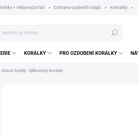
mínky + reklamační řád
Ochrana osobních údajů
Kontakty
Hledat
ERIE
KORÁLKY
PRO OZDOBENÍ KORÁLKY
NÁ
Donut hnědý - Silikonový korálek
Neohodnoceno
Podrobnosti hodnocení
29
23,
Měr
29 K
cena
SK
MŮŽ