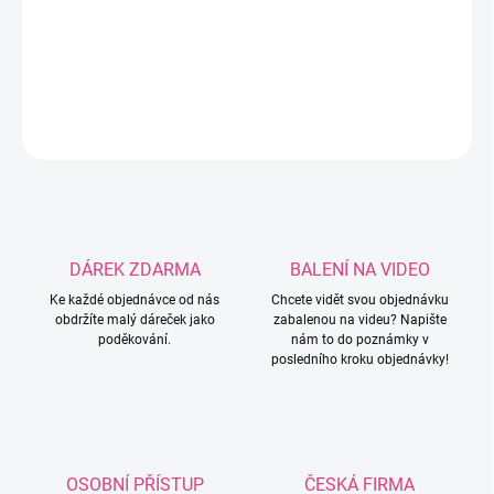
šperků jako jsou náramky, náhrdelníky a další
kreativní projekty.
DETAILNÍ INFORMACE
ZEPTAT SE
HLÍDAT
DÁREK ZDARMA
BALENÍ NA VIDEO
Ke každé objednávce od nás
Chcete vidět svou objednávku
obdržíte malý dáreček jako
zabalenou na videu? Napište
poděkování.
nám to do poznámky v
posledního kroku objednávky!
OSOBNÍ PŘÍSTUP
ČESKÁ FIRMA