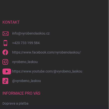
á
p
a
t
í
KONTAKT
info
@
vyrobenolaskou.cz
+420 733 199 584
https://www.facebook.com/vyrobenolaskou/
vyrobeno_laskou
https://www.youtube.com/@vyrobeno_laskou
@vyrobeno_laskou
INFORMACE PRO VÁS
Doprava a platba