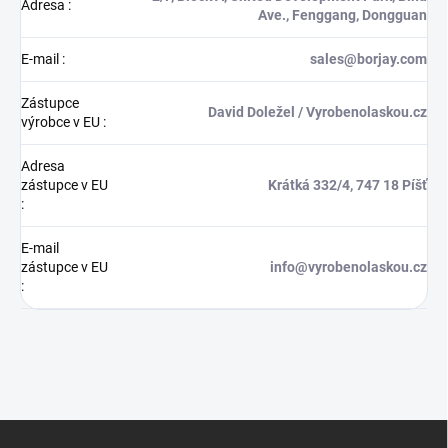
Adresa
:
Ave., Fenggang, Dongguan
E-mail
:
sales@borjay.com
Zástupce
David Doležel / Vyrobenolaskou.cz
výrobce v EU
:
Adresa
zástupce v EU
Krátká 332/4, 747 18 Píšť
:
E-mail
zástupce v EU
info@vyrobenolaskou.cz
:
Z