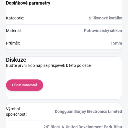
Doplňkové parametry
Kategorie
:
Silikonové korálky
Materiál
:
Potravinářský silikon
Průměr
:
15mm
Diskuze
Buďte první, kdo napíše příspěvek k této položce.
Přidat komentář
Výrobní
Dongguan Borjay Electronics Limited
společnost
:
2/F, Block A, United Development Park, Bihu