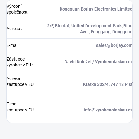
Výrobní
Dongguan Borjay Electronics Limited
společnost
:
2/F, Block A, United Development Park, Bihu
Adresa
:
Ave., Fenggang, Dongguan
E-mail
:
sales@borjay.com
Zástupce
David Doležel / Vyrobenolaskou.cz
výrobce v EU
:
Adresa
zástupce v EU
Krátká 332/4, 747 18 Píšť
:
E-mail
zástupce v EU
info@vyrobenolaskou.cz
: