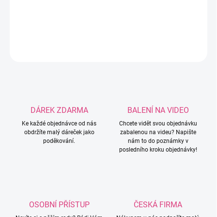
nebo kabelku.
DETAILNÍ INFORMACE
ZEPTAT SE
HLÍDAT
DÁREK ZDARMA
BALENÍ NA VIDEO
Ke každé objednávce od nás
Chcete vidět svou objednávku
obdržíte malý dáreček jako
zabalenou na videu? Napište
poděkování.
nám to do poznámky v
posledního kroku objednávky!
OSOBNÍ PŘÍSTUP
ČESKÁ FIRMA