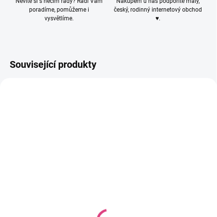
Nevíte si s něčím rady? Rádi Vám
Nákupem u nás podpoříte malý,
poradíme, pomůžeme i
český, rodinný internetový obchod
vysvětlíme.
♥.
Související produkty
K1401
P1501
SKLADEM
SKLADEM
(6 KS)
(21 KS)
Silikonový korálek
Silikonový korálek
14mm - Hexagon
15mm - Proužkovaný
kulatý
10 Kč
12 Kč
8,26 Kč bez DPH