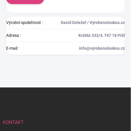
Výrobní společnost
:
David Doležel / Vyrobenolaskou.cz
Adresa
:
Krátká 332/4, 747 18 Píšť
E-mail
:
info@vyrobenolaskou.cz
Z
á
p
a
t
í
KONTAKT