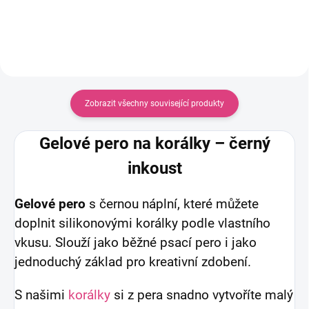
šperků jako jsou náramky,
náhrdelníky a další...
náhrdelníky a další...
Zobrazit všechny související produkty
Gelové pero na korálky – černý
inkoust
Gelové pero
s černou náplní, které můžete
doplnit silikonovými korálky podle vlastního
vkusu. Slouží jako běžné psací pero i jako
jednoduchý základ pro kreativní zdobení.
S našimi
korálky
si z pera snadno vytvoříte malý