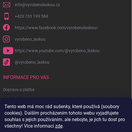
info
@
vyrobenolaskou.cz
+420 733 199 584
https://www.facebook.com/vyrobenolaskou/
vyrobeno_laskou
https://www.youtube.com/@vyrobeno_laskou
@vyrobeno_laskou
INFORMACE PRO VÁS
Doprava a platba
Jak nakupovat
Tento web má moc rád sušenky, které používá (soubory
Obchodní podmínky + reklamační řád
cookies). Dalším procházením tohoto webu vyjadřujete
Ochrana osobních údajů
souhlas s jejich používáním..ale nebojte, je jich tu dost pro
všechny! Více informací
zde
.
Kontakty