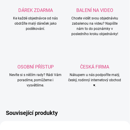
DÁREK ZDARMA
BALENÍ NA VIDEO
Ke každé objednávce od nás
Chcete vidět svou objednávku
obdržíte malý dáreček jako
zabalenou na videu? Napište
poděkování.
nám to do poznámky v
posledního kroku objednávky!
OSOBNÍ PŘÍSTUP
ČESKÁ FIRMA
Nevíte si s něčím rady? Rádi Vám
Nákupem u nás podpoříte malý,
poradíme, pomůžeme i
český, rodinný internetový obchod
vysvětlíme.
♥.
Související produkty
K1201
K1401