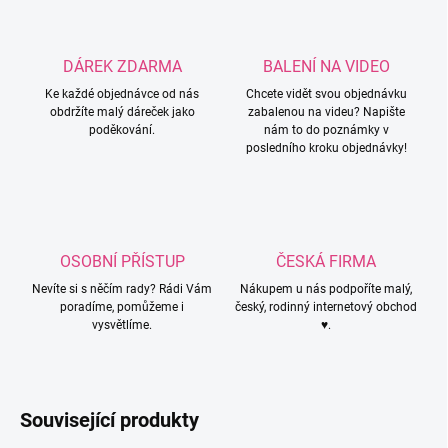
DÁREK ZDARMA
BALENÍ NA VIDEO
Ke každé objednávce od nás
Chcete vidět svou objednávku
obdržíte malý dáreček jako
zabalenou na videu? Napište
poděkování.
nám to do poznámky v
posledního kroku objednávky!
OSOBNÍ PŘÍSTUP
ČESKÁ FIRMA
Nevíte si s něčím rady? Rádi Vám
Nákupem u nás podpoříte malý,
poradíme, pomůžeme i
český, rodinný internetový obchod
vysvětlíme.
♥.
Související produkty