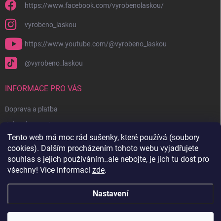
https://www.facebook.com/vyrobenolaskou/
vyrobeno_laskou
https://www.youtube.com/@vyrobeno_laskou
@vyrobeno_laskou
INFORMACE PRO VÁS
Doprava a platba
Jak nakupovat
Tento web má moc rád sušenky, které používá (soubory
Obchodní podmínky + reklamační řád
cookies). Dalším procházením tohoto webu vyjadřujete
Ochrana osobních údajů
souhlas s jejich používáním..ale nebojte, je jich tu dost pro
všechny! Více informací
zde
.
Kontakty
Nastavení