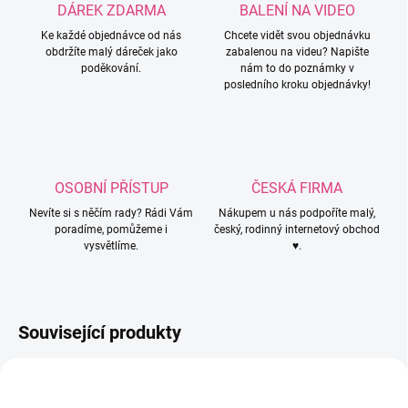
DÁREK ZDARMA
BALENÍ NA VIDEO
Ke každé objednávce od nás
Chcete vidět svou objednávku
obdržíte malý dáreček jako
zabalenou na videu? Napište
poděkování.
nám to do poznámky v
posledního kroku objednávky!
OSOBNÍ PŘÍSTUP
ČESKÁ FIRMA
Nevíte si s něčím rady? Rádi Vám
Nákupem u nás podpoříte malý,
poradíme, pomůžeme i
český, rodinný internetový obchod
vysvětlíme.
♥.
Související produkty
181/80-
147/80-