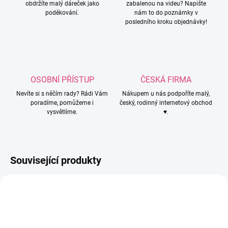
obdržíte malý dáreček jako
zabalenou na videu? Napište
poděkování.
nám to do poznámky v
posledního kroku objednávky!
OSOBNÍ PŘÍSTUP
ČESKÁ FIRMA
Nevíte si s něčím rady? Rádi Vám
Nákupem u nás podpoříte malý,
poradíme, pomůžeme i
český, rodinný internetový obchod
vysvětlíme.
♥.
Související produkty
399
811