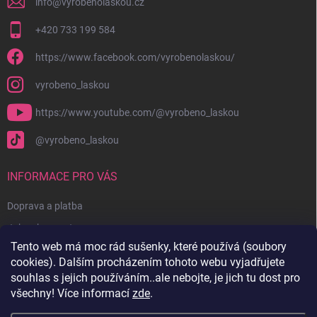
info
@
vyrobenolaskou.cz
+420 733 199 584
https://www.facebook.com/vyrobenolaskou/
vyrobeno_laskou
https://www.youtube.com/@vyrobeno_laskou
@vyrobeno_laskou
INFORMACE PRO VÁS
Doprava a platba
Jak nakupovat
Tento web má moc rád sušenky, které používá (soubory
Obchodní podmínky + reklamační řád
cookies). Dalším procházením tohoto webu vyjadřujete
Ochrana osobních údajů
souhlas s jejich používáním..ale nebojte, je jich tu dost pro
všechny! Více informací
zde
.
Kontakty