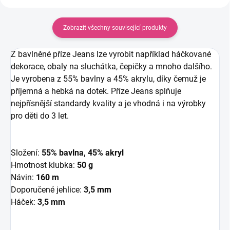
Zobrazit všechny související produkty
Z bavlněné příze Jeans lze vyrobit například háčkované
dekorace, obaly na sluchátka, čepičky a mnoho dalšího.
Je vyrobena z 55% bavlny a 45% akrylu, díky čemuž je
příjemná a hebká na dotek. Příze Jeans splňuje
nejpřísnější standardy kvality a je vhodná i na výrobky
pro děti do 3 let.
Složení:
55% bavlna, 45% akryl
Hmotnost klubka:
50 g
Návin:
160 m
Doporučené jehlice:
3,5 mm
Háček:
3,5 mm