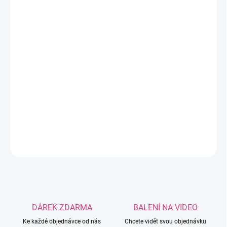
−
+
Přidat do košíku
Jeans je úžasná směs příze, která je ideální na výrobu
čepiček, svetrů a dalších módních doplňků. Díky svému
složení splňuje ty nejpřísnější standardy kvality. Vysoký
podíl bavlny zajišťuje příjemný bavlněný pocit, zatímco
akryl dodává přízi hebkost.
DETAILNÍ INFORMACE
ZEPTAT SE
HLÍDAT
DÁREK ZDARMA
BALENÍ NA VIDEO
Ke každé objednávce od nás
Chcete vidět svou objednávku