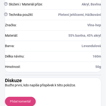
?
Složení / Materiál příze
:
Akryl, Bavlna
?
Technika použití
:
Pletení jehlicemi, Háčkování
Značka
:
Vlna-hep
Materiál
:
55% bavlna, 45% akryl
Barva
:
Levandulová
Délka návinu
:
160m
Hmotnost
:
50g
Diskuze
Buďte první, kdo napíše příspěvek k této položce.
Přidat komentář