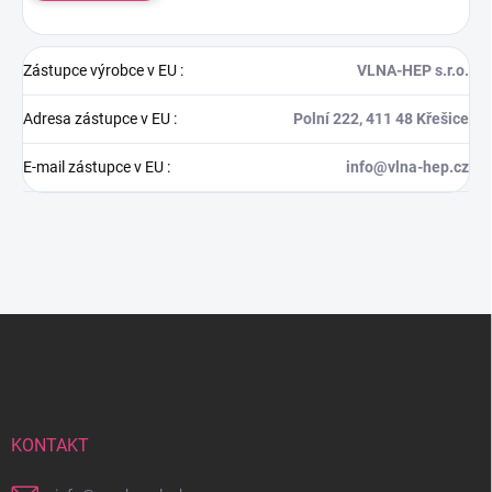
Zástupce výrobce v EU
:
VLNA-HEP s.r.o.
Adresa zástupce v EU
:
Polní 222, 411 48 Křešice
E-mail zástupce v EU
:
info@vlna-hep.cz
Z
á
p
a
t
í
KONTAKT