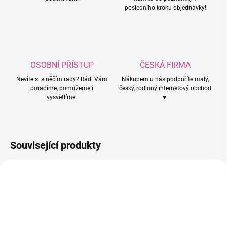
posledního kroku objednávky!
OSOBNÍ PŘÍSTUP
ČESKÁ FIRMA
Nevíte si s něčím rady? Rádi Vám
Nákupem u nás podpoříte malý,
poradíme, pomůžeme i
český, rodinný internetový obchod
vysvětlíme.
♥.
Související produkty
812
806