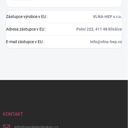
Zástupce výrobce v EU
:
VLNA-HEP s.r.o.
Adresa zástupce v EU
:
Polní 222, 411 48 Křešice
E-mail zástupce v EU
:
info@vlna-hep.cz
Z
á
p
a
t
í
KONTAKT
info
@
vyrobenolaskou.cz