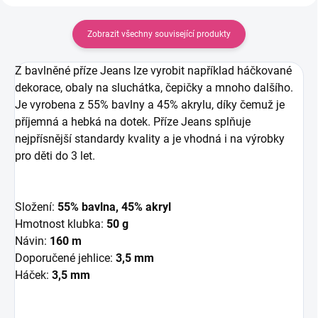
Zobrazit všechny související produkty
Z bavlněné příze Jeans lze vyrobit například háčkované
dekorace, obaly na sluchátka, čepičky a mnoho dalšího.
Je vyrobena z 55% bavlny a 45% akrylu, díky čemuž je
příjemná a hebká na dotek. Příze Jeans splňuje
nejpřísnější standardy kvality a je vhodná i na výrobky
pro děti do 3 let.
Složení:
55% bavlna, 45% akryl
Hmotnost klubka:
50 g
Návin:
160 m
Doporučené jehlice:
3,5 mm
Háček:
3,5 mm