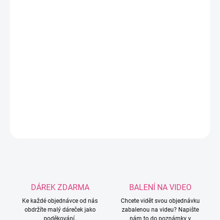
−
+
Přidat do košíku
Jeans je úžasná směs příze, která je ideální na výrobu
čepiček, svetrů a dalších módních doplňků. Díky svému
složení splňuje ty nejpřísnější standardy kvality. Vysoký
podíl bavlny zajišťuje příjemný bavlněný pocit, zatímco
akryl dodává přízi hebkost.
DETAILNÍ INFORMACE
ZEPTAT SE
HLÍDAT
DÁREK ZDARMA
BALENÍ NA VIDEO
Ke každé objednávce od nás
Chcete vidět svou objednávku
obdržíte malý dáreček jako
zabalenou na videu? Napište
poděkování.
nám to do poznámky v