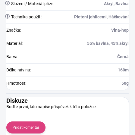
?
Složení / Materiál příze
:
Akryl, Bavlna
?
Technika použití
:
Pletení jehlicemi, Háčkování
Značka
:
Vlna-hep
Materiál
:
55% bavlna, 45% akryl
Barva
:
Černá
Délka návinu
:
160m
Hmotnost
:
50g
Diskuze
Buďte první, kdo napíše příspěvek k této položce.
Přidat komentář