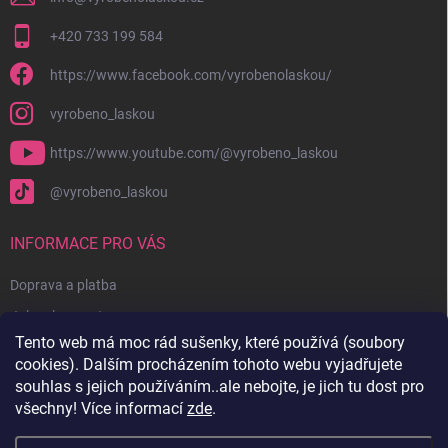
+420 733 199 584
https://www.facebook.com/vyrobenolaskou/
vyrobeno_laskou
https://www.youtube.com/@vyrobeno_laskou
@vyrobeno_laskou
INFORMACE PRO VÁS
Doprava a platba
Jak nakupovat
Tento web má moc rád sušenky, které používá (soubory
Obchodní podmínky + reklamační řád
cookies). Dalším procházením tohoto webu vyjadřujete
Ochrana osobních údajů
souhlas s jejich používáním..ale nebojte, je jich tu dost pro
všechny! Více informací
zde
.
Kontakty