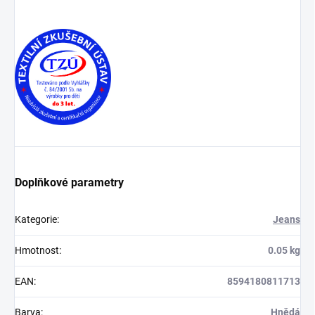
Doplňkové parametry
Kategorie
:
Jeans
Hmotnost
:
0.05 kg
EAN
:
8594180811713
Barva
:
Hnědá