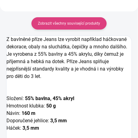
Zobrazit všechny související produkty
Z bavlněné příze Jeans lze vyrobit například háčkované
dekorace, obaly na sluchátka, čepičky a mnoho dalšího.
Je vyrobena z 55% bavlny a 45% akrylu, díky čemuž je
příjemná a hebká na dotek. Příze Jeans splňuje
nejpřísnější standardy kvality a je vhodná i na výrobky
pro děti do 3 let.
Složení:
55% bavlna, 45% akryl
Hmotnost klubka:
50 g
Návin:
160 m
Doporučené jehlice:
3,5 mm
Háček:
3,5 mm