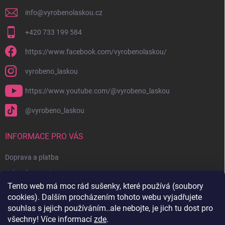
info
@
vyrobenolaskou.cz
+420 733 199 584
https://www.facebook.com/vyrobenolaskou/
vyrobeno_laskou
https://www.youtube.com/@vyrobeno_laskou
@vyrobeno_laskou
INFORMACE PRO VÁS
Doprava a platba
Jak nakupovat
Tento web má moc rád sušenky, které používá (soubory
Obchodní podmínky + reklamační řád
cookies). Dalším procházením tohoto webu vyjadřujete
Ochrana osobních údajů
souhlas s jejich používáním..ale nebojte, je jich tu dost pro
všechny! Více informací
zde
.
Kontakty