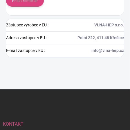
Přidat komentář
Zástupce výrobce v EU
:
VLNA-HEP s.r.o.
Adresa zástupce v EU
:
Polní 222, 411 48 Křešice
E-mail zástupce v EU
:
info@vlna-hep.cz
Z
á
p
a
t
í
KONTAKT