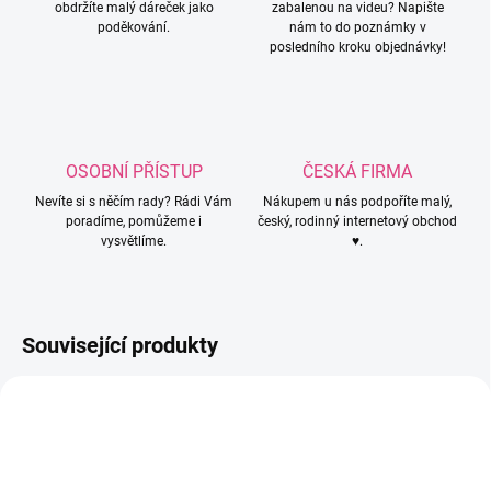
obdržíte malý dáreček jako
zabalenou na videu? Napište
poděkování.
nám to do poznámky v
posledního kroku objednávky!
OSOBNÍ PŘÍSTUP
ČESKÁ FIRMA
Nevíte si s něčím rady? Rádi Vám
Nákupem u nás podpoříte malý,
poradíme, pomůžeme i
český, rodinný internetový obchod
vysvětlíme.
♥.
Související produkty
809
401