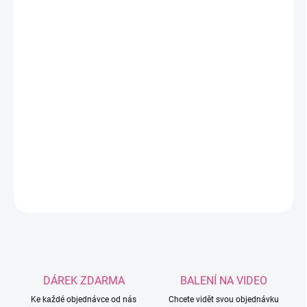
−
+
Přidat do košíku
Jeans je úžasná směs příze, která je ideální na výrobu
čepiček, svetrů a dalších módních doplňků. Díky svému
složení splňuje ty nejpřísnější standardy kvality. Vysoký
podíl bavlny zajišťuje příjemný bavlněný pocit, zatímco
akryl dodává přízi hebkost.
DETAILNÍ INFORMACE
ZEPTAT SE
HLÍDAT
DÁREK ZDARMA
BALENÍ NA VIDEO
Ke každé objednávce od nás
Chcete vidět svou objednávku