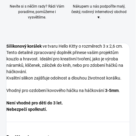
Nevíte si s něčím rady? Rádi Vám
Nákupem u nás podpoříte malý,
poradíme, pomůžeme i
český, rodinný internetový obchod
vysvětlíme.
♥.
Silikonový korálek
ve tvaru Hello Kitty o rozměrech 3 x 2,6 cm.
Tento detailně zpracovaný doplněk přinese vašim projektům
kouzlo a hravost. Ideální pro kreativní tvoření, jako je výroba
náramků, klíčenek, záložek do knih, nebo pro zdobení háčků na
háčkování.
Kvalitní silikon zajišťuje odolnost a dlouhou životnost korálku.
Vhodný pro ozdobení kovového háčku na háčkování
3-5mm
.
Není vhodné pro děti do 3 let.
Nebezpečí spolknutí.