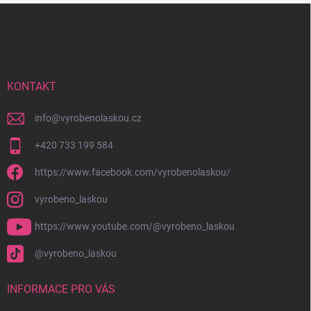
Z
á
p
a
t
í
KONTAKT
info
@
vyrobenolaskou.cz
+420 733 199 584
https://www.facebook.com/vyrobenolaskou/
vyrobeno_laskou
https://www.youtube.com/@vyrobeno_laskou
@vyrobeno_laskou
INFORMACE PRO VÁS