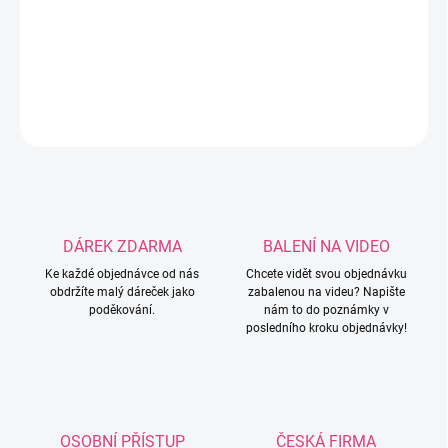
Roztomilý silikonový korálek ve tvaru Hello Kitty.
DETAILNÍ INFORMACE
ZEPTAT SE
HLÍDAT
DÁREK ZDARMA
BALENÍ NA VIDEO
Ke každé objednávce od nás
Chcete vidět svou objednávku
obdržíte malý dáreček jako
zabalenou na videu? Napište
poděkování.
nám to do poznámky v
posledního kroku objednávky!
OSOBNÍ PŘÍSTUP
ČESKÁ FIRMA