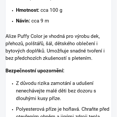
Hmotnost:
cca 100 g
Návin:
cca 9 m
Alize Puffy Color je vhodná pro výrobu dek,
přehozů, polštářů, šál, dětského oblečení i
bytových doplňků. Umožňuje snadné tvoření i
bez předchozích zkušeností s pletením.
Bezpečnostní upozornění:
Z důvodu rizika zamotání a udušení
nenechávejte malé děti bez dozoru s
dlouhými kusy příze.
Polyesterová příze je hořlavá. Chraňte před
otevřeným ohněm a jinými zdroji tepla.