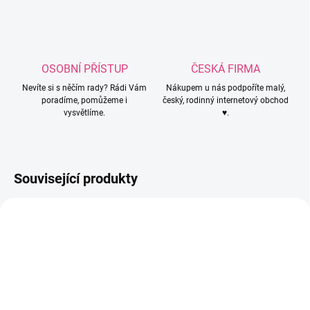
OSOBNÍ PŘÍSTUP
ČESKÁ FIRMA
Nevíte si s něčím rady? Rádi Vám
Nákupem u nás podpoříte malý,
poradíme, pomůžeme i
český, rodinný internetový obchod
vysvětlíme.
♥.
Související produkty
PC5865
PC5924