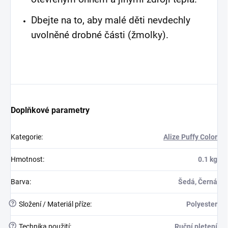
Dbejte na to, aby malé děti nevdechly
uvolněné drobné části (žmolky).
Doplňkové parametry
Kategorie
:
Alize Puffy Color
Hmotnost
:
0.1 kg
Barva
:
Šedá, Černá
?
Složení / Materiál příze
:
Polyester
?
Technika použití
:
Ruční pletení