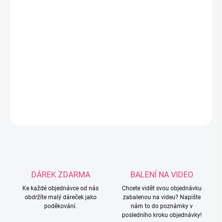
−
+
Přidat do košíku
Příze Alize Puffy Color v barevné kombinaci - černé, tmavě šedé a
světlejší šedé ze 100% mikropolyesteru.
DETAILNÍ INFORMACE
ZEPTAT SE
HLÍDAT
DÁREK ZDARMA
BALENÍ NA VIDEO
Ke každé objednávce od nás
Chcete vidět svou objednávku
obdržíte malý dáreček jako
zabalenou na videu? Napište
poděkování.
nám to do poznámky v
posledního kroku objednávky!