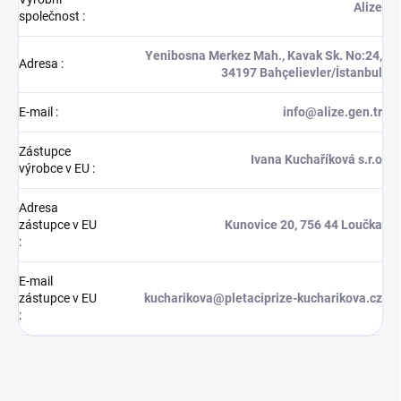
Alize
společnost
:
Yenibosna Merkez Mah., Kavak Sk. No:24,
Adresa
:
34197 Bahçelievler/İstanbul
E-mail
:
info@alize.gen.tr
Zástupce
Ivana Kuchaříková s.r.o
výrobce v EU
:
Adresa
zástupce v EU
Kunovice 20, 756 44 Loučka
:
E-mail
zástupce v EU
kucharikova@pletaciprize-kucharikova.cz
: