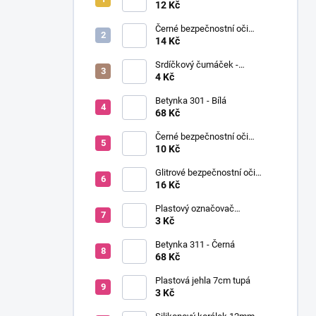
í
Ø12mm (pár)
12 Kč
p
Černé bezpečnostní oči
a
Ø14mm (pár)
14 Kč
n
Srdíčkový čumáček -
e
12x13mm
4 Kč
l
Betynka 301 - Bílá
68 Kč
Černé bezpečnostní oči
Ø10mm (pár)
10 Kč
Glitrové bezpečnostní oči
Ø10mm (Pár)
16 Kč
Plastový označovač
(markovátko)
3 Kč
Betynka 311 - Černá
68 Kč
Plastová jehla 7cm tupá
3 Kč