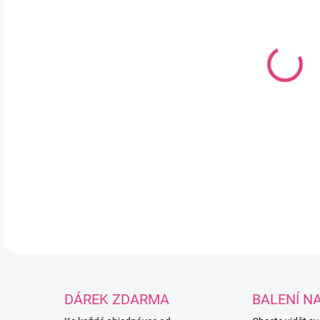
DO:
10.
MOŽ
Pří
svě
mik
DETA
DÁREK ZDARMA
BALENÍ N