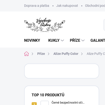
Přejít
Doprava a platba
Jak nakupovat
Obchodní pod
na
obsah
NOVINKY
KUKLY
PŘÍZE
GALANT
Domů
Příze
Alize Puffy Color
Alize Puffy 
P
o
s
t
r
a
TOP 10 PRODUKTŮ
n
n
Černé bezpečnostní oči