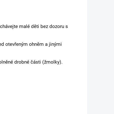
chávejte malé děti bez dozoru s
před otevřeným ohněm a jinými
olněné drobné části (žmolky).