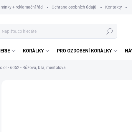
mínky + reklamační řád
Ochrana osobních údajů
Kontakty
Hledat
ERIE
KORÁLKY
PRO OZDOBENÍ KORÁLKY
NÁ
Color - 6052 - Růžová, bílá, mentolová
Neohodnoceno
Podrobnosti hodnocení
ZNAČKA:
ALIZE
60
49,
Měr
60 K
cena
SK
MŮŽ