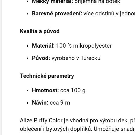
Měkký materiál:
příjemná na dotek
Barevné provedení:
více odstínů v jedn
Kvalita a původ
Materiál:
100 % mikropolyester
Původ:
vyrobeno v Turecku
Technické parametry
Hmotnost:
cca 100 g
Návin:
cca 9 m
Alize Puffy Color je vhodná pro výrobu dek, p
oblečení i bytových doplňků. Umožňuje snadn