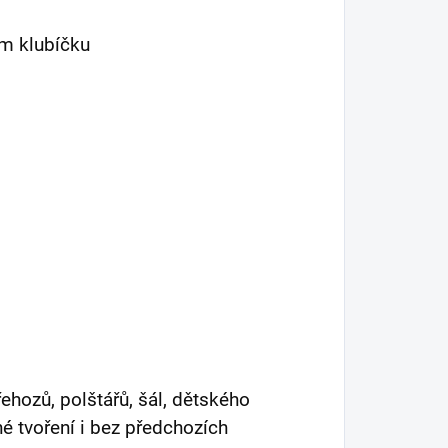
om klubíčku
řehozů, polštářů, šál, dětského
é tvoření i bez předchozích