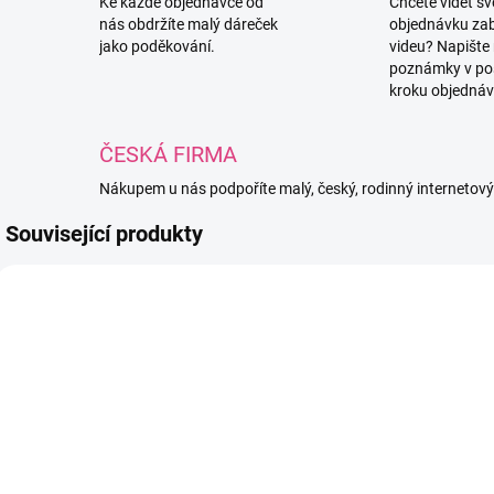
Ke každé objednávce od
Chcete vidět s
nás obdržíte malý dáreček
objednávku za
jako poděkování.
videu? Napište
poznámky v po
kroku objednáv
ČESKÁ FIRMA
Nákupem u nás podpoříte malý, český, rodinný internetov
Související produkty
PC5924
PC4530
SKLADEM
SKLADEM
(9 KS)
(12 KS)
Alize Puffy
Alize Puffy
A