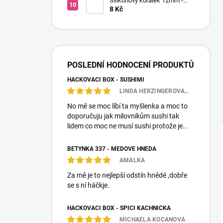
Silikonový korálek 12mm -
Kulatý
8 Kč
POSLEDNÍ HODNOCENÍ PRODUKTŮ
HÁČKOVACÍ BOX - SUSHIMI
LINDA HERZINGEROVÁ❤️🎀💋
No mě se moc líbí ta myšlenka a moc to
doporučuju jak milovníkům sushi tak
lidem co moc ne musí sushi protože je...
BETYNKA 337 - MEDOVĚ HNĚDÁ
AMÁLKA
Za mě je to nejlepší odstín hnědé ,dobře
se s ní háčkje.
HÁČKOVACÍ BOX - SPÍCÍ KACHNIČKA
MICHAELA KOCANOVÁ