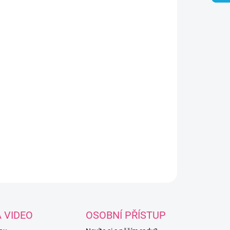
8.2026
NOSTI DORUČENÍ
−
+
Přidat do košíku
ze Alize Puffy Color v barevné kombinaci -
tle růžové, mentolové a bílé ze 100%
ropolyesteru.
ILNÍ INFORMACE
ZEPTAT SE
HLÍDAT
A VIDEO
OSOBNÍ PŘÍSTUP