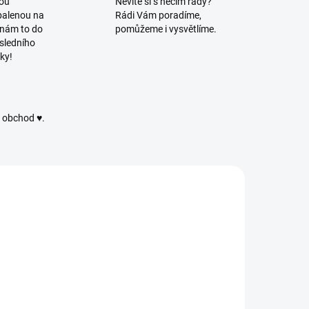
vou
Nevíte si s něčím rady?
balenou na
Rádi Vám poradíme,
 nám to do
pomůžeme i vysvětlíme.
sledního
ky!
ý obchod ♥.
PC6046
PC5863
SKLADEM
VYPRODÁNO
(4 KS)
Alize Puffy
lize Puffy
Color - 5863 -