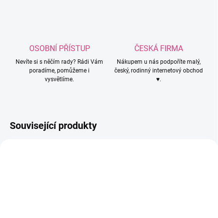
OSOBNÍ PŘÍSTUP
ČESKÁ FIRMA
Nevíte si s něčím rady? Rádi Vám
Nákupem u nás podpoříte malý,
poradíme, pomůžeme i
český, rodinný internetový obchod
vysvětlíme.
♥.
Související produkty
PC5865
PC5924