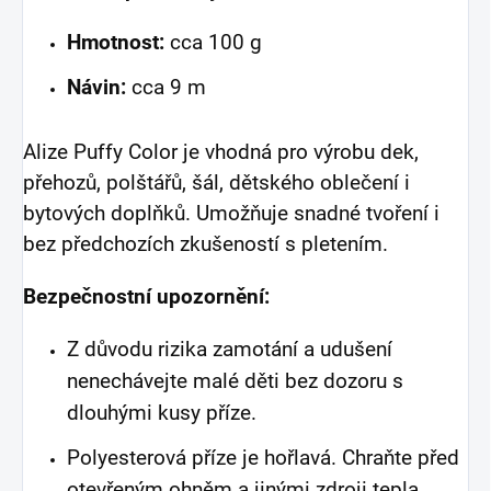
Hmotnost:
cca 100 g
Návin:
cca 9 m
Alize Puffy Color je vhodná pro výrobu dek,
přehozů, polštářů, šál, dětského oblečení i
bytových doplňků. Umožňuje snadné tvoření i
bez předchozích zkušeností s pletením.
Bezpečnostní upozornění:
Z důvodu rizika zamotání a udušení
nenechávejte malé děti bez dozoru s
dlouhými kusy příze.
Polyesterová příze je hořlavá. Chraňte před
otevřeným ohněm a jinými zdroji tepla.