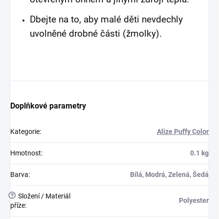
Dbejte na to, aby malé děti nevdechly
uvolněné drobné části (žmolky).
Doplňkové parametry
Kategorie
:
Alize Puffy Color
Hmotnost
:
0.1 kg
Barva
:
Bílá, Modrá, Zelená, Šedá
?
Složení / Materiál
Polyester
příze
: