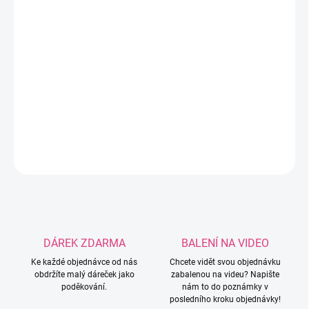
−
+
Přidat do košíku
Příze Alize Puffy Color v barevné kombinaci - Tyrkysové, šedé a
bílé ze 100% mikropolyesteru.
DETAILNÍ INFORMACE
ZEPTAT SE
HLÍDAT
DÁREK ZDARMA
BALENÍ NA VIDEO
Ke každé objednávce od nás
Chcete vidět svou objednávku
obdržíte malý dáreček jako
zabalenou na videu? Napište
poděkování.
nám to do poznámky v
posledního kroku objednávky!