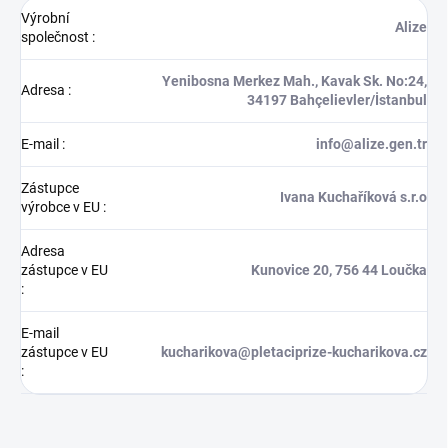
Výrobní
Alize
společnost
:
Yenibosna Merkez Mah., Kavak Sk. No:24,
Adresa
:
34197 Bahçelievler/İstanbul
E-mail
:
info@alize.gen.tr
Zástupce
Ivana Kuchaříková s.r.o
výrobce v EU
:
Adresa
zástupce v EU
Kunovice 20, 756 44 Loučka
:
E-mail
zástupce v EU
kucharikova@pletaciprize-kucharikova.cz
: