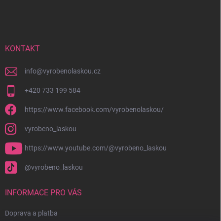
á
p
a
t
í
KONTAKT
info
@
vyrobenolaskou.cz
+420 733 199 584
https://www.facebook.com/vyrobenolaskou/
vyrobeno_laskou
https://www.youtube.com/@vyrobeno_laskou
@vyrobeno_laskou
INFORMACE PRO VÁS
Doprava a platba