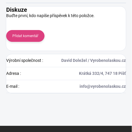
Diskuze
Buďte první, kdo napíše příspěvek k této položce.
Přidat komentář
Výrobní společnost
:
David Doležel / Vyrobenolaskou.cz
Adresa
:
Krátká 332/4, 747 18 Píšť
E-mail
:
info@vyrobenolaskou.cz
Z