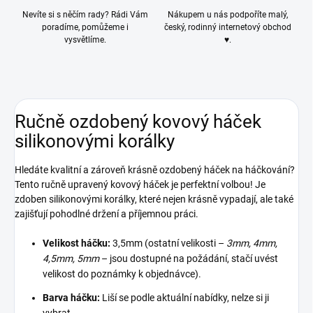
Nevíte si s něčím rady? Rádi Vám
Nákupem u nás podpoříte malý,
poradíme, pomůžeme i
český, rodinný internetový obchod
vysvětlíme.
♥.
Ručně ozdobený kovový háček
silikonovými korálky
Hledáte kvalitní a zároveň krásně ozdobený háček na háčkování?
Tento ručně upravený kovový háček je perfektní volbou! Je
zdoben silikonovými korálky, které nejen krásně vypadají, ale také
zajišťují pohodlné držení a příjemnou práci.
Velikost háčku:
3,5mm (ostatní velikosti –
3mm, 4mm,
4,5mm, 5mm
– jsou dostupné na požádání, stačí uvést
velikost do poznámky k objednávce).
Barva háčku:
Liší se podle aktuální nabídky, nelze si ji