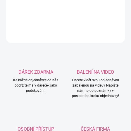
potřeba napsat do poznámky k objednávce! Možnost
velikostí: 3mm / 3,5mm / 4mm / 4,5mm / 5mm.
DETAILNÍ INFORMACE
ZEPTAT SE
HLÍDAT
DÁREK ZDARMA
BALENÍ NA VIDEO
Ke každé objednávce od nás
Chcete vidět svou objednávku
obdržíte malý dáreček jako
zabalenou na videu? Napište
poděkování.
nám to do poznámky v
posledního kroku objednávky!
OSOBNÍ PŘÍSTUP
ČESKÁ FIRMA