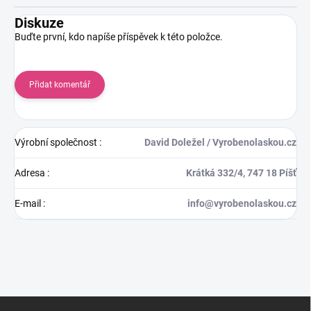
Diskuze
Buďte první, kdo napíše příspěvek k této položce.
Přidat komentář
Výrobní společnost
:
David Doležel / Vyrobenolaskou.cz
Adresa
:
Krátká 332/4, 747 18 Píšť
E-mail
:
info@vyrobenolaskou.cz
Z