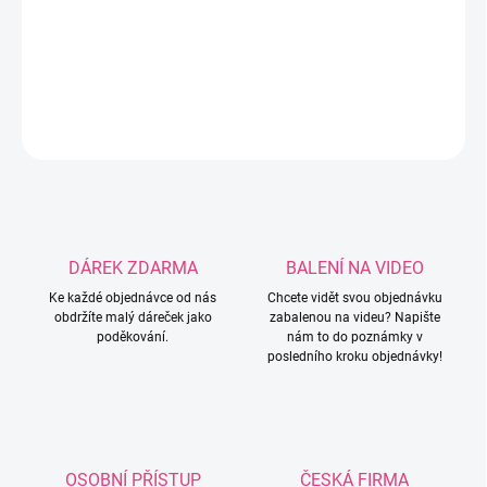
potřeba napsat do poznámky k objednávce! Možnost
velikostí: 3mm / 3,5mm / 4mm / 4,5mm / 5mm.
DETAILNÍ INFORMACE
ZEPTAT SE
HLÍDAT
DÁREK ZDARMA
BALENÍ NA VIDEO
Ke každé objednávce od nás
Chcete vidět svou objednávku
obdržíte malý dáreček jako
zabalenou na videu? Napište
poděkování.
nám to do poznámky v
posledního kroku objednávky!
OSOBNÍ PŘÍSTUP
ČESKÁ FIRMA