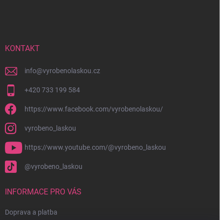
á
p
a
t
í
KONTAKT
info
@
vyrobenolaskou.cz
+420 733 199 584
https://www.facebook.com/vyrobenolaskou/
vyrobeno_laskou
https://www.youtube.com/@vyrobeno_laskou
@vyrobeno_laskou
INFORMACE PRO VÁS
Doprava a platba