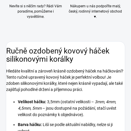
Nevíte si s něčím rady? Rádi Vám
Nákupem u nás podpoříte malý,
poradíme, pomůžeme i
český, rodinný internetový obchod
vysvětlíme.
♥.
Ručně ozdobený kovový háček
silikonovými korálky
Hledáte kvalitní a zároveň krásně ozdobený háček na háčkování?
Tento ručně upravený kovový háček je perfektní volbou! Je
zdoben silikonovými korálky, které nejen krásně vypadají, ale také
zajišťují pohodlné držení a příjemnou práci.
Velikost háčku:
3,5mm (ostatní velikosti –
3mm, 4mm,
4,5mm, 5mm
– jsou dostupné na požádání, stačí uvést
velikost do poznámky k objednávce).
Barva háčku:
Liší se podle aktuální nabídky, nelze si ji