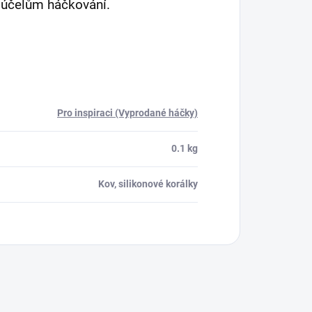
k účelům háčkování.
Pro inspiraci (Vyprodané háčky)
0.1 kg
Kov, silikonové korálky