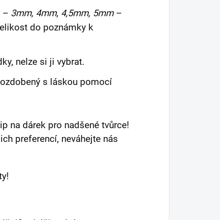
i –
3mm, 4mm, 4,5mm, 5mm
–
velikost do poznámky k
y, nelze si ji vybrat.
, ozdobený s láskou pomocí
 tip na dárek pro nadšené tvůrce!
ich preferencí, neváhejte nás
ty!