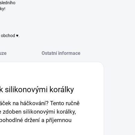
sledního
ky!
ý obchod ♥.
uze
Ostatní informace
silikonovými korálky
háček na háčkování? Tento ručně
e zdoben silikonovými korálky,
í pohodlné držení a příjemnou