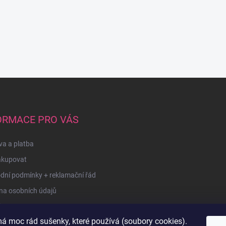
ORMACE PRO VÁS
a a platba
akupovat
dní podmínky + reklamační řád
na osobních údajů
kty
á moc rád sušenky, které používá (soubory cookies).
u