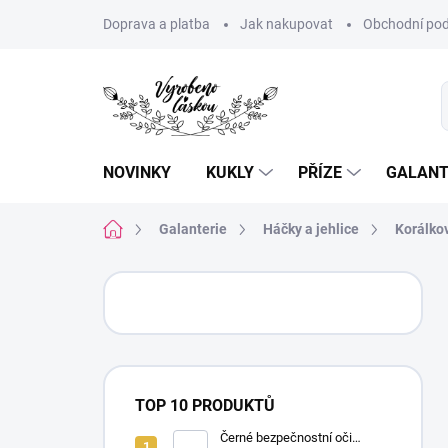
Přejít
Doprava a platba
Jak nakupovat
Obchodní pod
na
obsah
NOVINKY
KUKLY
PŘÍZE
GALANT
Domů
Galanterie
Háčky a jehlice
Korálko
P
o
s
t
r
a
TOP 10 PRODUKTŮ
n
n
Černé bezpečnostní oči