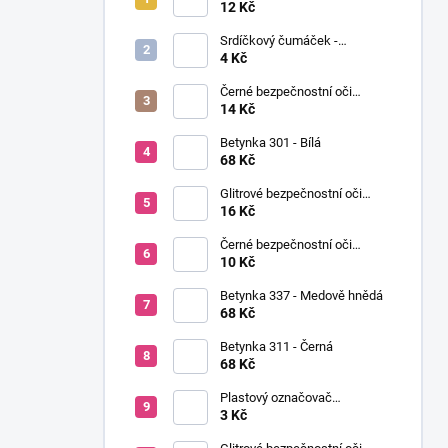
í
Ø12mm (pár)
12 Kč
p
Srdíčkový čumáček -
a
12x13mm
4 Kč
n
Černé bezpečnostní oči
e
Ø14mm (pár)
14 Kč
l
Betynka 301 - Bílá
68 Kč
Glitrové bezpečnostní oči
Ø10mm (Pár)
16 Kč
Černé bezpečnostní oči
Ø10mm (pár)
10 Kč
Betynka 337 - Medově hnědá
68 Kč
Betynka 311 - Černá
68 Kč
Plastový označovač
(markovátko)
3 Kč