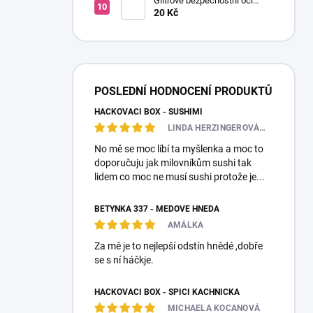
Glitrové bezpečnostní oči
Ø14mm (Pár)
20 Kč
POSLEDNÍ HODNOCENÍ PRODUKTŮ
HÁČKOVACÍ BOX - SUSHIMI
LINDA HERZINGEROVÁ❤️🎀💋
No mě se moc líbí ta myšlenka a moc to
doporučuju jak milovníkům sushi tak
lidem co moc ne musí sushi protože je...
BETYNKA 337 - MEDOVĚ HNĚDÁ
AMÁLKA
Za mě je to nejlepší odstín hnědé ,dobře
se s ní háčkje.
HÁČKOVACÍ BOX - SPÍCÍ KACHNIČKA
MICHAELA KOCANOVÁ