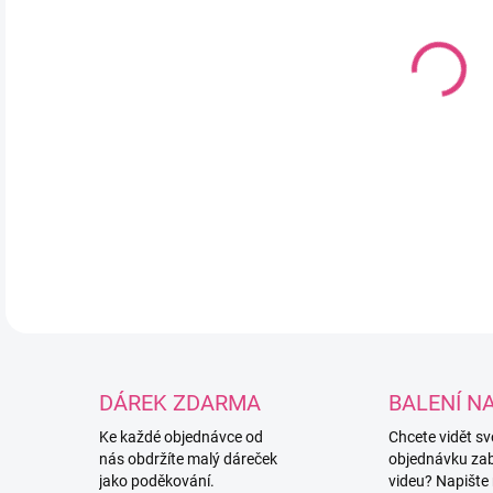
Ruč
sil
3,5
pot
Mož
4,
DETA
DÁREK ZDARMA
BALENÍ N
Ke každé objednávce od
Chcete vidět s
nás obdržíte malý dáreček
objednávku za
jako poděkování.
videu? Napište