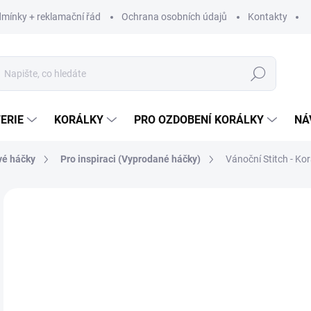
mínky + reklamační řád
Ochrana osobních údajů
Kontakty
Hledat
ERIE
KORÁLKY
PRO OZDOBENÍ KORÁLKY
NÁ
vé háčky
Pro inspiraci (Vyprodané háčky)
Vánoční Stitch - Ko
Neohodnoceno
Podrobnosti hodnocení
ZNAČKA:
VYROBE
1
156
Měr
189 
cena
VY
MOŽ