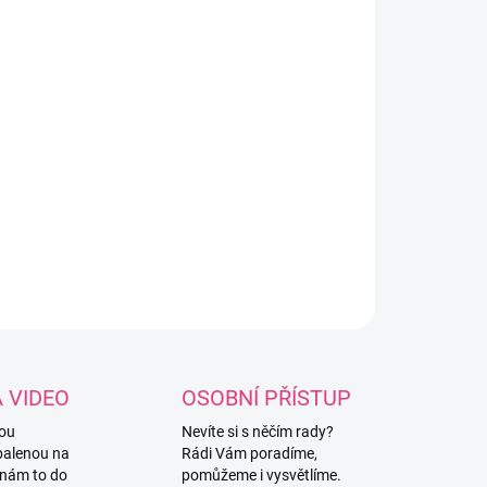
ně ozdobený kovový háček pomocí
ikonových korálků. Háček je ve velikosti
mm, pokud máte zájem o jinou velikost, je
řeba napsat do poznámky k objednávce!
nost velikostí: 3mm / 3,5mm / 4mm /
5mm / 5mm.
ILNÍ INFORMACE
ZEPTAT SE
HLÍDAT
A VIDEO
OSOBNÍ PŘÍSTUP
vou
Nevíte si s něčím rady?
balenou na
Rádi Vám poradíme,
 nám to do
pomůžeme i vysvětlíme.