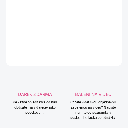
silikonových korálků. Háček je ve velikosti
3,5mm, pokud máte zájem o jinou velikost, je
potřeba napsat do poznámky k objednávce!
Možnost velikostí: 3mm / 3,5mm / 4mm /
4,5mm / 5mm.
DETAILNÍ INFORMACE
ZEPTAT SE
HLÍDAT
DÁREK ZDARMA
BALENÍ NA VIDEO
Ke každé objednávce od nás
Chcete vidět svou objednávku
obdržíte malý dáreček jako
zabalenou na videu? Napište
poděkování.
nám to do poznámky v
posledního kroku objednávky!