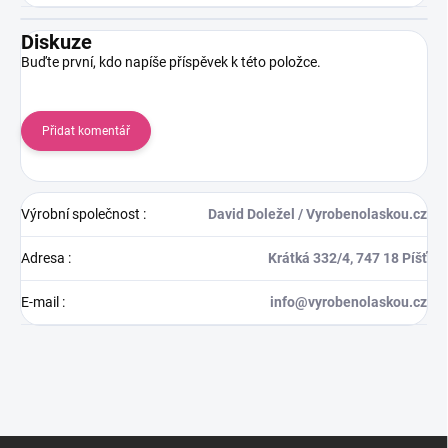
Diskuze
Buďte první, kdo napíše příspěvek k této položce.
Přidat komentář
Výrobní společnost
:
David Doležel / Vyrobenolaskou.cz
Adresa
:
Krátká 332/4, 747 18 Píšť
E-mail
:
info@vyrobenolaskou.cz
Z