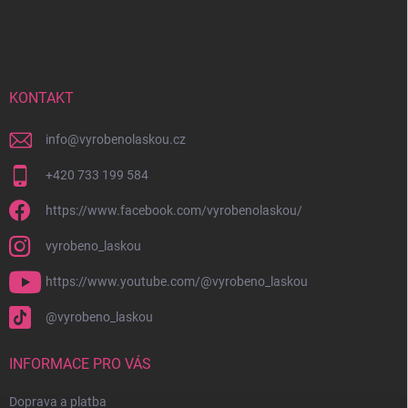
á
p
a
t
í
KONTAKT
info
@
vyrobenolaskou.cz
+420 733 199 584
https://www.facebook.com/vyrobenolaskou/
vyrobeno_laskou
https://www.youtube.com/@vyrobeno_laskou
@vyrobeno_laskou
INFORMACE PRO VÁS
Doprava a platba