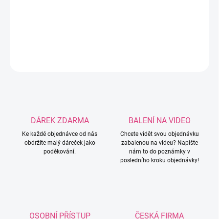
potřeba napsat do poznámky k objednávce! Možnost
velikostí: 3mm / 3,5mm / 4mm / 4,5mm / 5mm.
DETAILNÍ INFORMACE
ZEPTAT SE
HLÍDAT
DÁREK ZDARMA
BALENÍ NA VIDEO
Ke každé objednávce od nás
Chcete vidět svou objednávku
obdržíte malý dáreček jako
zabalenou na videu? Napište
poděkování.
nám to do poznámky v
posledního kroku objednávky!
OSOBNÍ PŘÍSTUP
ČESKÁ FIRMA