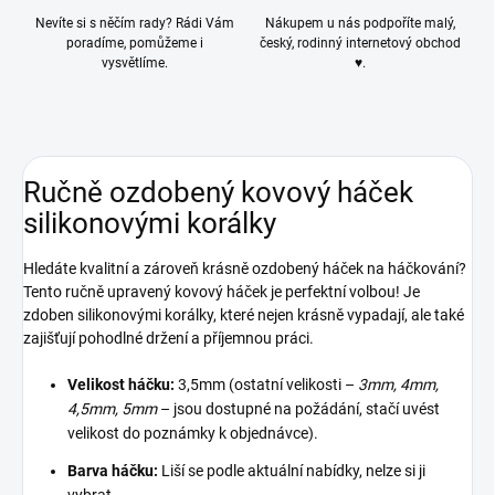
Nevíte si s něčím rady? Rádi Vám
Nákupem u nás podpoříte malý,
poradíme, pomůžeme i
český, rodinný internetový obchod
vysvětlíme.
♥.
Ručně ozdobený kovový háček
silikonovými korálky
Hledáte kvalitní a zároveň krásně ozdobený háček na háčkování?
Tento ručně upravený kovový háček je perfektní volbou! Je
zdoben silikonovými korálky, které nejen krásně vypadají, ale také
zajišťují pohodlné držení a příjemnou práci.
Velikost háčku:
3,5mm (ostatní velikosti –
3mm, 4mm,
4,5mm, 5mm
– jsou dostupné na požádání, stačí uvést
velikost do poznámky k objednávce).
Barva háčku:
Liší se podle aktuální nabídky, nelze si ji