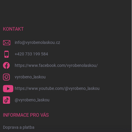
á
p
a
t
í
KONTAKT
info
@
vyrobenolaskou.cz
+420 733 199 584
https://www.facebook.com/vyrobenolaskou/
vyrobeno_laskou
https://www.youtube.com/@vyrobeno_laskou
@vyrobeno_laskou
INFORMACE PRO VÁS
Doprava a platba