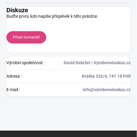
Diskuze
Buďte první, kdo napíše příspěvek k této položce.
Přidat komentář
Výrobní společnost
:
David Doležel / Vyrobenolaskou.cz
Adresa
:
Krátká 332/4, 747 18 Píšť
E-mail
:
info@vyrobenolaskou.cz
Z