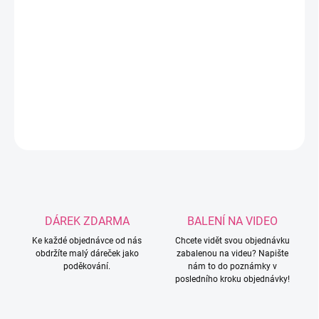
−
+
Přidat do košíku
Silikonový korálek ve vzhledu kaktusového klubíčka.
DETAILNÍ INFORMACE
ZEPTAT SE
HLÍDAT
DÁREK ZDARMA
BALENÍ NA VIDEO
Ke každé objednávce od nás
Chcete vidět svou objednávku
obdržíte malý dáreček jako
zabalenou na videu? Napište
poděkování.
nám to do poznámky v
posledního kroku objednávky!