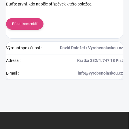
Buďte první, kdo napíše příspěvek k této položce.
Přidat komentář
Výrobní společnost
:
David Doležel / Vyrobenolaskou.cz
Adresa
:
Krátká 332/4, 747 18 Píšť
E-mail
:
info@vyrobenolaskou.cz
Z
á
p