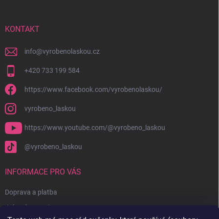
a
t
í
KONTAKT
info
@
vyrobenolaskou.cz
+420 733 199 584
https://www.facebook.com/vyrobenolaskou/
vyrobeno_laskou
https://www.youtube.com/@vyrobeno_laskou
@vyrobeno_laskou
INFORMACE PRO VÁS
Doprava a platba
Jak nakupovat